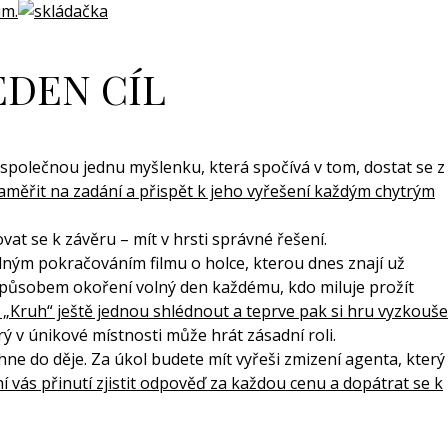
um.
EDEN CÍL
 společnou jednu myšlenku, která spočívá v tom, dostat se z
aměřit na zadání a přispět k jeho vyřešení každým chytrým
at se k závěru – mít v hrsti správné řešení.
olným pokračováním filmu o holce, kterou dnes znají už
způsobem okoření volný den každému, kdo miluje prožít
m „Kruh“ ještě jednou shlédnout a teprve pak si hru vyzkouše
rý v únikové místnosti může hrát zásadní roli.
áhne do děje. Za úkol budete mít vyřeši zmizení agenta, který
í vás přinutí zjistit odpověď za každou cenu a dopátrat se k