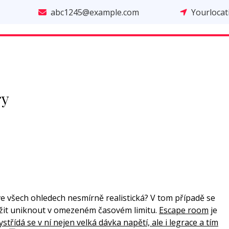
abc1245@example.com
Yourloca
ry
 ve všech ohledech nesmírně realistická? V tom případě se
ažit uniknout v omezeném časovém limitu.
Escape room
je
ystřídá se v ní nejen velká dávka napětí, ale i legrace a tím