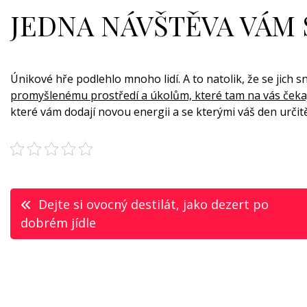
JEDNA NÁVŠTĚVA VÁM
Únikové hře podlehlo mnoho lidí. A to natolik, že se jich s
promyšlenému prostředí a úkolům, které tam na vás čekají,
které vám dodají novou energii a se kterými váš den urči
Navigace
Dejte si ovocný destilát, jako dezert po
dobrém jídle
pro
příspěvek