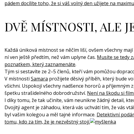
pádem docílíte toho, že si váš volný den užijete na maxim
DVĚ MÍSTNOSTI, ALE J
Každá úniková místnost se něčím liší, ovšem všechny mají
ní ven ještě předtím, než vám uplyne čas.
Musíte se tedy z
poznatkem, který zaznamenáte
.
Tým si sestavíte ze 2–5 členů, kteří vám pomůžou dopracov
V místnosti
Samara
prožijete děsivý příběh, který bude v
všichni. Uspokojí všechny nadšence hororů a příjemným 
špetku strašidelného dobrodružství.
Není na škodu si fil
I díky tomu, že tak učiníte, vám neunikne žádný detail, kte
Dvojitý agent je záhadou, která vás uchvátí tím, že vás vt
byl vašim kolegou a měl tajné informace.
Detektivní podán
tomu, kdo za tím, že je nezvěstný stojí.