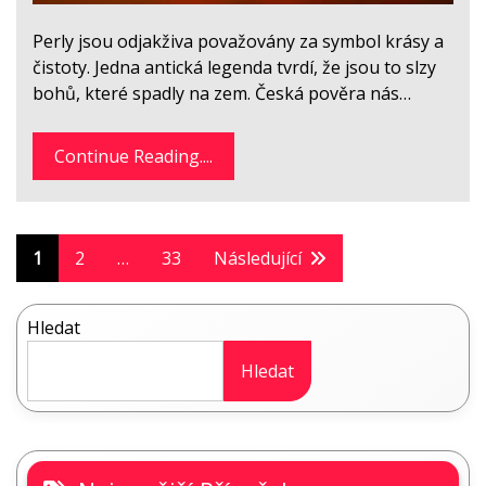
Perly jsou odjakživa považovány za symbol krásy a
čistoty. Jedna antická legenda tvrdí, že jsou to slzy
bohů, které spadly na zem. Česká pověra nás…
Continue Reading....
Stránkování
1
2
…
33
Následující
příspěvků
Hledat
Hledat