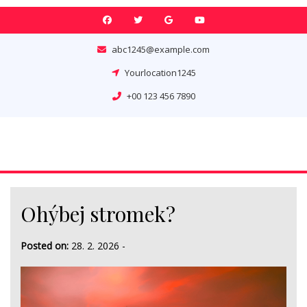
Skip
to
content
abc1245@example.com
Yourlocation1245
+00 123 456 7890
Ohýbej stromek?
Posted on:
28. 2. 2026
-