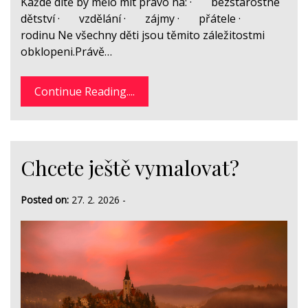
Každé dítě by mělo mít právo na: · bezstarostné
dětství · vzdělání · zájmy · přátele ·
rodinu Ne všechny děti jsou těmito záležitostmi
obklopeni.Právě…
Continue Reading....
Chcete ještě vymalovat?
Posted on:
27. 2. 2026
-