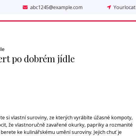
abc1245@example.com
Yourloca
dle
zert po dobrém jídle
e si vlastní suroviny, ze kterých vyrábíte úžasné kompoty,
cit, že vlastnoručně zavařené okurky, papriky a rozmanité
berete ke kulinářskému umění suroviny. Jejich chuť je