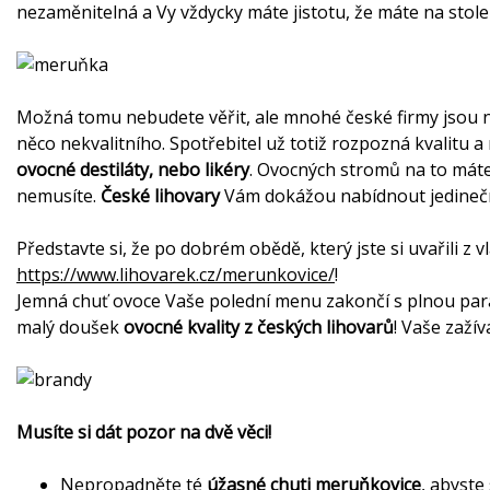
nezaměnitelná a Vy vždycky máte jistotu, že máte na stol
Možná tomu nebudete věřit, ale mnohé české firmy jsou na
něco nekvalitního. Spotřebitel už totiž rozpozná kvalitu 
ovocné destiláty, nebo likéry
. Ovocných stromů na to máte
nemusíte.
České lihovary
Vám dokážou nabídnout jedinečné
Představte si, že po dobrém obědě, který jste si uvařili z 
https://www.lihovarek.cz/merunkovice/
!
Jemná chuť ovoce Vaše polední menu zakončí s plnou pará
malý doušek
ovocné kvality z českých lihovarů
! Vaše zaží
Musíte si dát pozor na dvě věci!
Nepropadněte té
úžasné chuti meruňkovice
, abyste