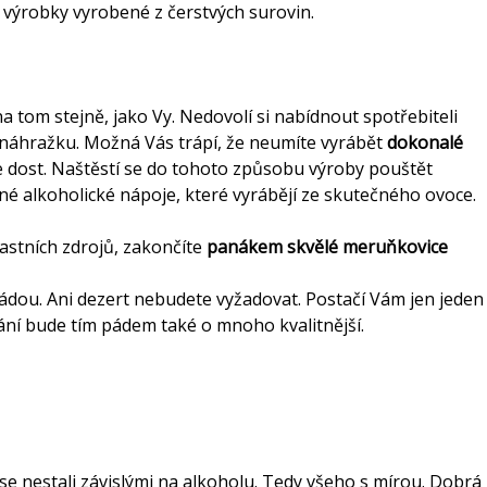
e výrobky vyrobené z čerstvých surovin.
 tom stejně, jako Vy. Nedovolí si nabídnout spotřebiteli
a náhražku. Možná Vás trápí, že neumíte vyrábět
dokonalé
 dost. Naštěstí se do tohoto způsobu výroby pouštět
 alkoholické nápoje, které vyrábějí ze skutečného ovoce.
vlastních zdrojů, zakončíte
panákem skvělé meruňkovice
dou. Ani dezert nebudete vyžadovat. Postačí Vám jen jeden
vání bude tím pádem také o mnoho kvalitnější.
 se nestali závislými na alkoholu. Tedy všeho s mírou. Dobrá