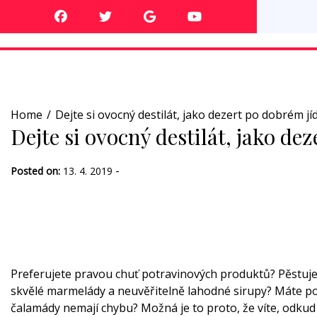
Skip
to
content
Home
Dejte si ovocný destilát, jako dezert po dobrém jí
Dejte si ovocný destilát, jako de
-
Posted on:
13. 4. 2019
Preferujete pravou chuť potravinových produktů? Pěstujet
skvělé marmelády a neuvěřitelně lahodné sirupy? Máte po
čalamády nemají chybu? Možná je to proto, že víte, odkud 