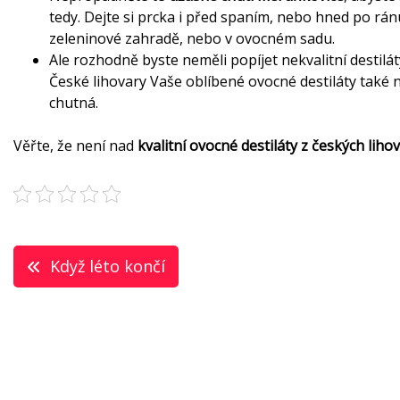
tedy. Dejte si prcka i před spaním, nebo hned po rán
zeleninové zahradě, nebo v ovocném sadu.
Ale rozhodně byste neměli popíjet nekvalitní destilát
České lihovary Vaše oblíbené ovocné destiláty také n
chutná.
Věřte, že není nad
kvalitní ovocné destiláty z českých liho
Navigace
Když léto končí
pro
příspěvek