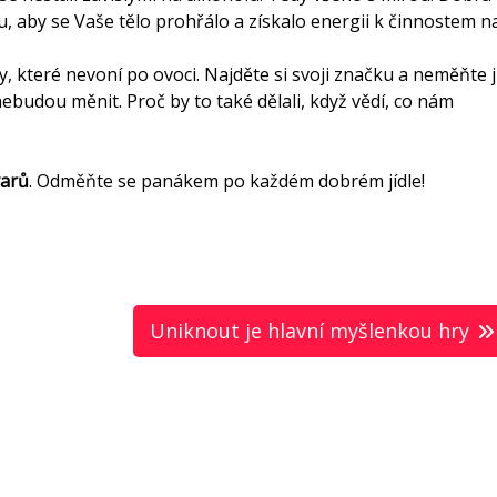
u, aby se Vaše tělo prohřálo a získalo energii k činnostem n
y, které nevoní po ovoci. Najděte si svoji značku a neměňte ji
ebudou měnit. Proč by to také dělali, když vědí, co nám
varů
. Odměňte se panákem po každém dobrém jídle!
Uniknout je hlavní myšlenkou hry