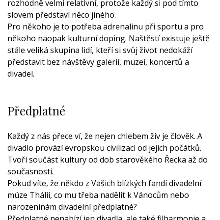
rozhodně velmi relativní, protože každý si pod tímto
slovem představí něco jiného.
Pro někoho je to potřeba adrenalinu při sportu a pro
někoho naopak kulturní doping. Naštěstí existuje ještě
stále veliká skupina lidí, kteří si svůj život nedokáží
představit bez návštěvy galerií, muzeí, koncertů a
divadel.
Předplatné
Každý z nás přece ví, že nejen chlebem živ je člověk. A
divadlo provází evropskou civilizaci od jejích počátků.
Tvoří součást kultury od dob starověkého Řecka až do
současnosti.
Pokud víte, že někdo z Vašich blízkých fandí divadelní
múze Thálii, co mu třeba nadělit k Vánocům nebo
narozeninám divadelní předplatné?
Předplatné nenabízí jen divadla, ale také filharmonie a