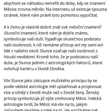
abychom se náhodou netrefili do doby, kdy se znamení
Měsíce zrovna měnilo. Na internetu už existuje spousta
stránek, které nám právě toto pomohou vypočítat.
A k čemu je vlastně dobré znát své
měsíční
znamení?
Sluneční
znamení, které nám je dobře známo,
symbolizuje naši duši. Vyjadřuje skutečnou podstatu
naší osobnosti, k níž nemáme přístup ani my sami ani
lidé z našeho okolí. Slunce ozařuje naši osobnost z
hloubi nevědomí. Kromě toho, že je podstatou naší
duše, je Slunce jedním z astrologických faktorů, které
ovlivňují kariéru v životě člověka.
Vliv Slunce jako zástupce mužského principu by se
podle védské astrologie měl uplatňovat a projevovat
více a silněji v životě muže než v životě ženy. Ženský
princip symbolizuje již výše zmiňovaný Měsíc. Indická
astrologie tvrdí, že Měsíc má vliv na to, jakým
způsobem myslíme a také na to, jak prožíváme své