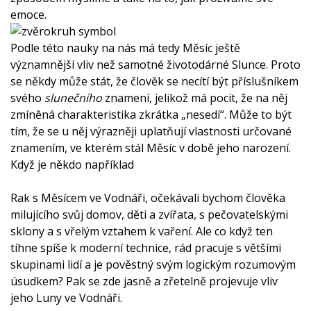
emoce.
Podle této nauky na nás má tedy Měsíc ještě
významnější vliv než samotné životodárné Slunce. Proto
se někdy může stát, že člověk se necítí být příslušníkem
svého
slunečního
znamení, jelikož má pocit, že na něj
zmíněná charakteristika zkrátka „nesedí“. Může to být
tím, že se u něj výrazněji uplatňují vlastnosti určované
znamením, ve kterém stál Měsíc v době jeho narození.
Když je někdo například
Rak s Měsícem ve Vodnáři, očekávali bychom člověka
milujícího svůj domov, děti a zvířata, s pečovatelskými
sklony a s vřelým vztahem k vaření. Ale co když ten
tíhne spíše k moderní technice, rád pracuje s většími
skupinami lidí a je pověstný svým logickým rozumovým
úsudkem? Pak se zde jasně a zřetelně projevuje vliv
jeho Luny ve Vodnáři.