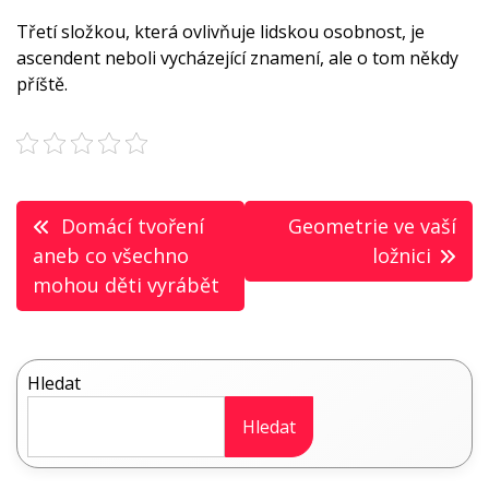
Třetí složkou, která ovlivňuje lidskou osobnost, je
ascendent neboli vycházející znamení, ale o tom někdy
příště.
Navigace
Domácí tvoření
Geometrie ve vaší
pro
aneb co všechno
ložnici
mohou děti vyrábět
příspěvek
Hledat
Hledat