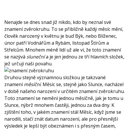
Nenajde se dnes snad již nikdo, kdo by neznal své
znamení zvěrokruhu. To se přibližně každý měsíc mění,
člověk narozený v květnu je buď Býk, nebo Blíženec,
únor patří Vodnářům a Rybám, listopad Štírům a
Střelcům. Mnohem méně lidí už ale ví, že toto znamení
se nazývá
sluneční
a je jen jednou ze tří hlavních složek,
jež určují naši povahu.
Druhou stejně významnou složkou je takzvané
znamení
měsíční
. Měsíc se, stejně jako Slunce, nacházel
v době našeho narození v určitém znamení zvěrokruhu.
Toto znamení se nemění jednou měsíčně, jak je tomu u
Slunce, nýbrž mnohem častěji, jednou za dva dny. K
zjištění toho, v jakém znamení stál Měsíc, když jsme se
narodili, stačí znát datum narození, ale pro přesnější
výsledek je lepší být obeznámen i s přesným časem,