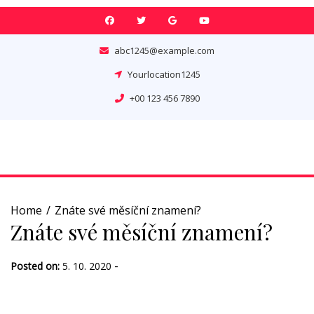
Skip
to
content
abc1245@example.com
Yourlocation1245
+00 123 456 7890
Home
Znáte své měsíční znamení?
Znáte své měsíční znamení?
-
Posted on:
5. 10. 2020