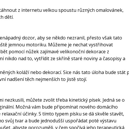
 stáhnout z internetu velkou spoustu různých omalovánek,
h dětí.
 nenápadný dozor, aby se někdo nezranil, přesto však tato
vláště jemnou motoriku. Můžeme je nechat vystřihovat
ábět pomocí nůžek zajímavé velikonoční dekorace z
í nikdo nad to, vytřídit ze skříně staré noviny a časopisy a
něných koláží nebo dekorací. Sice nás tato úloha bude stát 
ní nadšení těch nejmenších to jistě stojí.
i nezkusili, můžete zvolit třeba
kinetický písek
. Jedná se o
originální. Možná vám bude připomínat nového domácího
 relaxační účinky. S tímto typem písku se dá skvěle stavět,
o svůj tvar a bude jednodušší uspořádat poté výstavu
oušet, abyste porozuměli, v čem spočívá jeho terapeutická