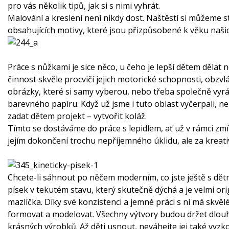
pro vás několik tipů, jak si s nimi vyhrát.
Malování a kreslení není nikdy dost. Naštěstí si můžeme
obsahujících motivy, které jsou přizpůsobené k věku našic
Práce s nůžkami je sice něco, u čeho je lepší dětem dělat
činnost skvěle procvičí jejich motorické schopnosti, obz
obrázky, které si samy vyberou, nebo třeba společně vyr
barevného papíru. Když už jsme i tuto oblast vyčerpali, nen
zadat dětem projekt – vytvořit koláž.
Tímto se dostáváme do práce s lepidlem, ať už v rámci zmí
jejím dokončení trochu nepříjemného úklidu, ale za kreativ
Chcete-li sáhnout po něčem moderním, co jste ještě s dětm
písek v tekutém stavu, který skutečně dýchá a je velmi 
mazlíčka. Díky své konzistenci a jemné práci s ní má skvělé
formovat a modelovat. Všechny výtvory budou držet dlouh
krásných výrobků. Až děti usnout, neváhejte jej také vyzk