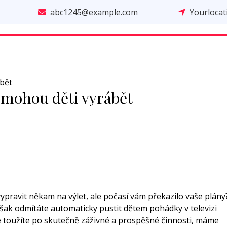
abc1245@example.com
Yourloca
bět
 mohou děti vyrábět
 vypravit někam na výlet, ale počasí vám překazilo vaše plány
však odmítáte automaticky pustit dětem
pohádky
v televizi
ale toužíte po skutečně záživné a prospěšné činnosti, máme