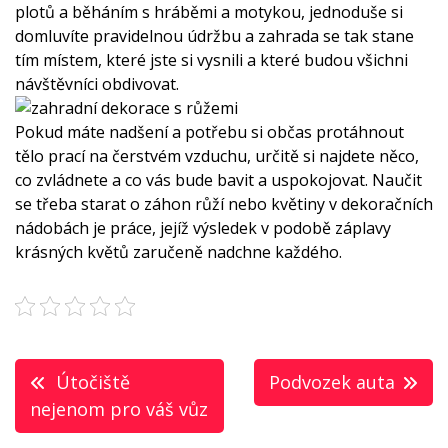
plotů a běháním s hráběmi a motykou, jednoduše si
domluvíte pravidelnou údržbu a zahrada se tak stane
tím místem, které jste si vysnili a které budou všichni
návštěvníci obdivovat.
Pokud máte nadšení a potřebu si občas protáhnout
tělo prací na čerstvém vzduchu, určitě si najdete něco,
co zvládnete a co vás bude bavit a uspokojovat. Naučit
se třeba starat o záhon růží nebo květiny v dekoračních
nádobách je práce, jejíž výsledek v podobě záplavy
krásných květů zaručeně nadchne každého.
Navigace
Útočiště
Podvozek auta
pro
nejenom pro váš vůz