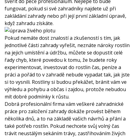
svěřit do péče profesionálům. Nejlépe to bude
fungovat, pokud si své zahradníky najdete už při
zakládání zahrady nebo při její první základní úpravě,
když zahradu získáte.
Pokud nemáte dost znalostí a zkušeností s tím, jak
jednotlivé části zahrady vyřešit, neznáte nároky rostlin
na jejich umístění a údržbu, můžete se dopustit celé
řady chyb, které povedou k tomu, že budete roky
experimentovat, investovat do rostlin čas, peníze a
práci a pořád to v zahradě nebude vypadat tak, jak jste
si to vysnili. Rostliny si budou překážet, bránit vám ve
výhledu a pohybu a občas i zajdou, protože nebudou
mít dobré podmínky k růstu.
Dobrá profesionální firma vám veškeré zahradnické
práce pro založení zahrady dokáže provést během
několika dnů, a to na základě vašich návrhů a přání a
také potřeb rostlin. Pokud nechcete svůj volný čas
trávit neustálým sekáním trávy, zastřihováním živých