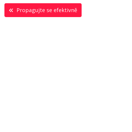
Navigace
Propagujte se efektivně
pro
příspěvek