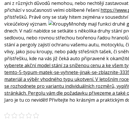
ani z různých důvodů nemohou, nebo nechtějí zastavovat 
přichází v současnosti velmi oblíbené řešení
https://www.
přístřešků. Právě ony se staly hitem zejména v sousedství
víceúčelový význam.
Mnohdy mají funkci druhé g
dnech. V naší nabídce se setkáte s několika druhy stání p
sedlovou, nebo rovnou střechou tvořenou řadou hranolů 
stání a pergoly zajistí ochranu vašemu autu, motocyklu,
vlivy, jako jsou kroupy, nebo pády střešních tašek, či sně
přístřešku, kde na vás již čeká auto připravené k okamži
vyberete akční model stání za sníženou cenu a ke všem 
temto-5-typum-matek-se-vyhnete-jinak-se-zblaznite-333
materiál a výběr vhodného typu ukotvení. V letošním roce
se rozhodnete pro variantu individuálních rozměrů, vyplň
stránkách. Pergolu vám dle požadavku přivezeme a také
Jaro je tu co nevidět! Přivítejte ho krásným a praktickým