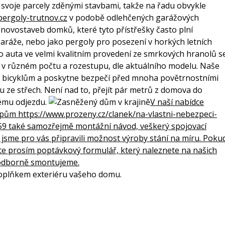
svoje parcely zděnými stavbami, takže na řadu obvykle
pergoly-trutnov.cz
v podobě odlehčených garážových
 novostaveb domků, které tyto přístřešky často plní
aráže, nebo jako pergoly pro posezení v horkých letních
ro auta ve velmi kvalitním provedení ze smrkových hranolů s
v různém počtu a rozestupu, dle aktuálního modelu. Naše
 či bicyklům a poskytne bezpečí před mnoha povětrnostními
hu ze střech. Není nad to, přejít pár metrů z domova do
tému odjezdu.
V naší nabídce
typům
https://www.prozeny.cz/clanek/na-vlastni-nebezpeci-
59
také samozřejmě montážní návod, veškerý spojovací
 jsme pro vás připravili možnost výroby stání na míru. Poku
te prosím poptávkový formulář, který naleznete na našich
 odborně smontujeme.
 doplňkem exteriéru vašeho domu.