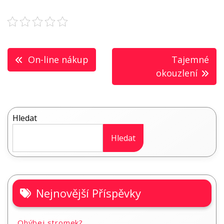
Navigace
On-line nákup
Tajemné
pro
okouzlení
příspěvek
Hledat
Hledat
Nejnovější Příspěvky
Ohýbej stromek?