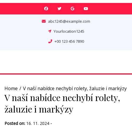
Skip
to
content
abc1245@example.com
Yourlocation1245
+00 123 456 7890
Home
V naší nabídce nechybí rolety, žaluzie i markýzy
V naší nabídce nechybí rolety,
žaluzie i markýzy
-
Posted on:
16. 11. 2024