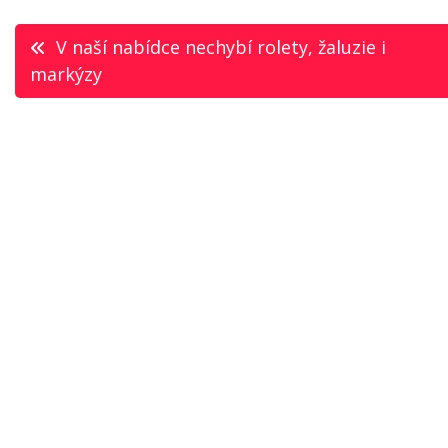
Navigace
V naší nabídce nechybí rolety, žaluzie i
markýzy
pro
příspěvek