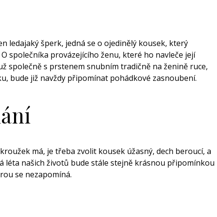
en ledajaký šperk, jedná se o ojedinělý kousek, který
O společníka provázejícího ženu, které ho navleče její
ť už společně s prstenem snubním tradičně na ženině ruce,
ku, bude již navždy připomínat pohádkové zasnoubení.
lání
 kroužek má, je třeba zvolit kousek úžasný, dech beroucí, a
 léta našich životů bude stále stejně krásnou připomínkou
terou se nezapomíná.