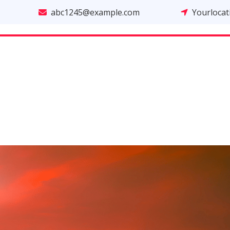
abc1245@example.com
Yourloca