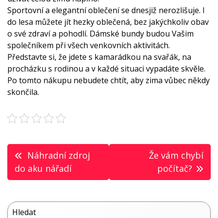
Sportovní a elegantní oblečení se dnesjiž nerozlišuje. I
do lesa můžete jít hezky oblečená, bez jakýchkoliv obav
o své zdraví a pohodlí. Dámské bundy budou Vašim
společníkem při všech venkovních aktivitách.
Představte si, že jdete s kamarádkou na svařák, na
procházku s rodinou a v každé situaci vypadáte skvěle.
Po tomto nákupu nebudete chtít, aby zima vůbec někdy
skončila.
Navigace
Náhradní zdroj
Že vám chybí
pro
do aku nářadí
počítač?
příspěvek
Hledat