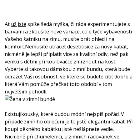
At
už jste
spíše šedá myška, či ráda experimentujete s
barvami a zkoušíte nové variace, co e týče vybavenosti
Vašeho šatníku na zimu, musíte brát ohled i na
komfort.Nemusíte utrácet desetitisíce za nový kabát,
nicméně je lepší připlatit více za kvalitní odiv, než pak
venku s dětmi při koulovačce zmrznout na kost.
Vyberte si takovou
dámskou zimní bundu
, která bude
odrážet Vaši osobnost, ve které se budete cítit dobře a
která Vám pomůže přečkat toto období v tom
největším pohodlí.
Existujíkousky, které budou módní nejspíš pořád. V
případě zimního oblečení je to jistě elegantní kabát. Při
koupi pěkného kabátku jistě nešlápnete vedle.
Nicméně při chumelenici, u zimních radovánek ve