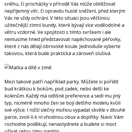
sněhu, či procházky v přírodě Vás může obtěžovat
nepříjemný vítr, či opravdu husté sněžení, před kterým
Vás ne vždy ochrání. V této situaci jsou většinou
užitečnější zimní bundy, které bývají více voděodolné a
větru vzdorné. Ve spojitosti s tímto svrškem i ale
nemusíme hned představovat napěchované péřovky,
které z nás dělají obrovské koule. Jednoduše vyberte
takovou, která bude praktická a zároveň slušivá.
Mezi takové patří například parky. Můžete si pořídit
bud krátkou k bokům, pod zadek, nebo delší ke
kolenům. Každý má odlišné preference a sedí mu jiný
typ, nicméně mnoho žen se bojí delšího modelu kvůli
své výšce. I nižší slečny mohou vypadat skvěle v dlouhé
parce, zvolí-li k ní vhodnou obuv a doplňky. Navíc Vám
rozhodne poděkují, nenastydnete a budete si moct
užívat celou zimu naplno.