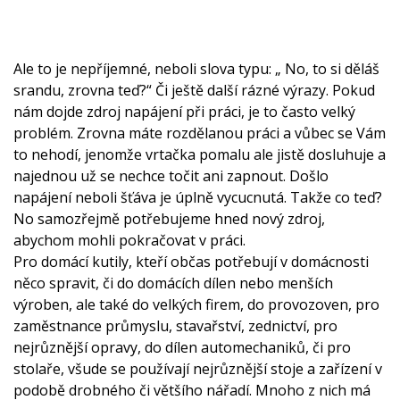
Ale to je nepříjemné, neboli slova typu: „ No, to si děláš
srandu, zrovna teď?“ Či ještě další rázné výrazy. Pokud
nám dojde zdroj napájení při práci, je to často velký
problém. Zrovna máte rozdělanou práci a vůbec se Vám
to nehodí, jenomže vrtačka pomalu ale jistě dosluhuje a
najednou už se nechce točit ani zapnout. Došlo
napájení neboli šťáva je úplně vycucnutá. Takže co teď?
No samozřejmě potřebujeme hned nový zdroj,
abychom mohli pokračovat v práci.
Pro domácí kutily, kteří občas potřebují v domácnosti
něco spravit, či do domácích dílen nebo menších
výroben, ale také do velkých firem, do provozoven, pro
zaměstnance průmyslu, stavařství, zednictví, pro
nejrůznější opravy, do dílen automechaniků, či pro
stolaře, všude se používají nejrůznější stoje a zařízení v
podobě drobného či většího nářadí. Mnoho z nich má