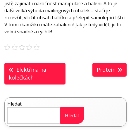
jistě zajímat i náročnost manipulace a balení. A to je
další velká výhoda mailingových obálek – stačí je
rozevřít, vložit obsah balíčku a přelepit samolepicí lištu.
V tom okamžiku máte zabaleno! Jak je tedy vidět, je to
velmi snadné a rychlé!
Navigace
Elektřina na
Protein
pro
kolečkách
příspěvek
Hledat
Hledat