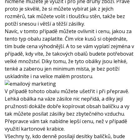
nicméně můžete je využít i pro jiné druhy zboží. Právě
proto je skvělé, že si můžete vybírat jak z jejich
rozměrů, tak můžete volit i tloušťku stěn, takže bez
potíží snesou i větší a těžší zásilky.
Navíc, v tomto případě můžete ovlivnit i cenu, jakou za
tento typ obalu zaplatíte. Čím více kusů si objednáte,
tím bude cena výhodnější. A to se vám vyplatí zejména v
případě, kdy víte, že takových obalů budete potřebovat
velké množství. Díky tomu, že tyto obálky jsou lehké,
tenké a zaberou jen minimum místa, je bez potíží
uskladníte i na velice malém prostoru.
V případě tohoto obalu můžete ušetřit i při přepravě.
Lehká obálka na váze zásilce nic nepřidá, a díky její
pružnosti dokáže dobře kopírovat obsah balíčku a vy
tak můžete posílat zásilky bez zbytečného vzduchu.
Přepravce vám tak nabídne lepší cenu, než v případě
využití kartonové krabice.
Všechny ty, kdo denně posílají desítky balíčků, bude