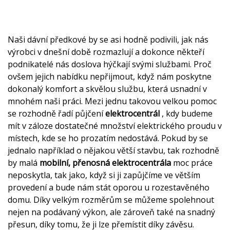
Naši dávní předkové by se asi hodně podivili, jak nás
výrobci v dnešní době rozmazlují a dokonce někteří
podnikatelé nás doslova hýčkají svými službami. Proč
ovšem jejich nabídku nepřijmout, když nám poskytne
dokonalý komfort a skvělou službu, která usnadní v
mnohém naši práci. Mezi jednu takovou velkou pomoc
se rozhodně řadí půjčení
elektrocentrál
, kdy budeme
mít v záloze dostatečné množství elektrického proudu v
místech, kde se ho prozatím nedostává. Pokud by se
jednalo například o nějakou větší stavbu, tak rozhodně
by malá
mobilní, přenosná elektrocentrála
moc práce
neposkytla, tak jako, když si ji zapůjčíme ve větším
provedení a bude nám stát oporou u rozestavěného
domu. Díky velkým rozměrům se můžeme spolehnout
nejen na podávaný výkon, ale zároveň také na snadný
přesun, díky tomu, že ji lze přemístit díky závěsu.