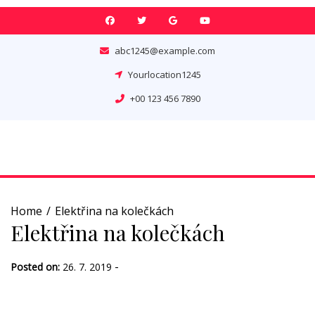
Skip
to
content
abc1245@example.com
Yourlocation1245
+00 123 456 7890
Home
Elektřina na kolečkách
Elektřina na kolečkách
-
Posted on:
26. 7. 2019