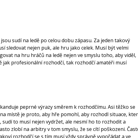
, jsou sudí na ledě po celou dobu zápasu. Za jeden takový
sí sledovat nejen puk, ale hru jako celek. Musí být velmi
agovat na hru hráčů na ledě nejen ve smyslu toho, aby viděl,
ně jak profesionální rozhodčí, tak rozhodčí amatéři musí
a skanduje peprné výrazy směrem k rozhodčímu. Asi těžko se
na místě je proto, aby hře pomohl, aby rozhodl situace, kte
, sudí to musí nejen vydržet, ale nesmí ho to rozhodit a
často zlobí na arbitry v tom smyslu, že se cítí poškozeni. Čast
 Takoví rozhodčí se s tím musí vždy správně vypořádat a ve