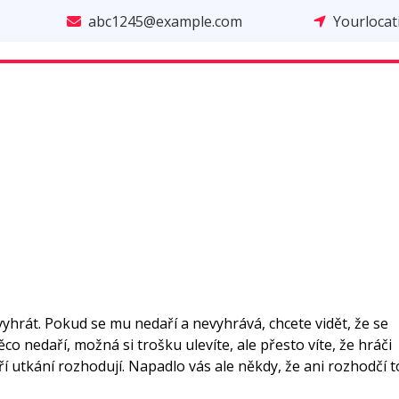
abc1245@example.com
Yourloca
vyhrát. Pokud se mu nedaří a nevyhrává, chcete vidět, že se
co nedaří, možná si trošku ulevíte, ale přesto víte, že hráči
ří utkání rozhodují. Napadlo vás ale někdy, že ani rozhodčí t