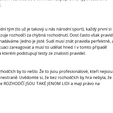
.
dní tým (to už je takový u nás národní sport), každý první si
uzuje rozhodčí za chybná rozhodnutí. Dost často však pravid
adáváme. Jedno je jisté. Sudí musí znát pravidla perfektně, 
ituaci zareagovat a musí to udělat hned. I v tomto případě
kterém podstupují testy ze znalosti pravidel.
zhodčích by to nešlo. Že to jsou profesionálové, kteří nejsou
nestraně. Uvědomte si, že bez rozhodčích by hra nebyla, že
e, že ROZHODČÍ JSOU TAKÉ JENOM LIDI a mají právo na