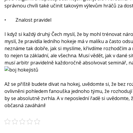
správnou chvíli také učinit takovým výlevům hráčů za dost
•
Znalost pravidel
I když si každý druhý Čech myslí, že by mohl trénovat náro
myslí, že pravidla ledního hokeje má v malíku a často ods
neznáme tak dobře, jak si myslíme, křivdíme rozhodčím a n
to nejen ta základní, ale všechna. Musí vědět, jak v dané s
musí arbitr pravidelně každoročně absolvovat seminář, na 
Až se příště budete dívat na hokej, uvědomte si, že bez ro
ovlivněni pohledem fanouška jednoho týmu, že rozhodují 
by se absolutně zvrhla. A v neposlední řadě si uvědomt
občasná zaváhání!