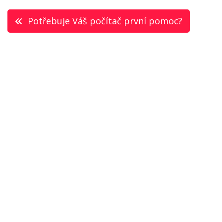
Navigace
Potřebuje Váš počítač první pomoc?
pro
příspěvek