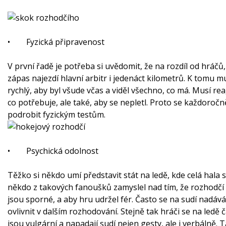
•
Fyzická připravenost
V první řadě je potřeba si uvědomit, že na rozdíl od hráčů
zápas najezdí hlavní arbitr i jedenáct kilometrů. K tomu mu
rychlý, aby byl všude včas a viděl všechno, co má. Musí re
co potřebuje, ale také, aby se nepletl. Proto se každoroč
podrobit fyzickým testům.
•
Psychická odolnost
Těžko si někdo umí představit stát na ledě, kde celá hal
někdo z takových fanoušků zamyslel nad tím, že rozhodčí 
jsou sporné, a aby hru udržel fér. Často se na sudí nadává
ovlivnit v dalším rozhodování. Stejně tak hráči se na ledě 
jsou vulgární a napadají sudí nejen gesty, ale i verbálně.