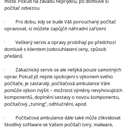
místě. Pokud na závadu nepřijdou, po domluvě si
počítač odvezou.
· Pro dobu, kdy se bude Váš porouchaný počítač
opravovat, si můžete zapůjčit náhradní zařízení.
· Veškerý servis a opravy probíhají po předchozí
domluvě s klientem (odsouhlasení ceny, způsob
předání).
· Zákaznický servis se ale netýká pouze samotných
oprav. Pokud již nejste spokojeni s výkonem svého
počítače, je zastaralý, počítačová ambulance Vám
pomůže výkon zvýšit – možnost výměny nevyhovujících
komponentů, doplnění sestavy o novou komponentu,
počítačový „tuning“, odhlučnění, apod.
· Počítačová ambulance dále také může zlikvidovat
škodlivý software ve Vašem počítači (viry, malware,