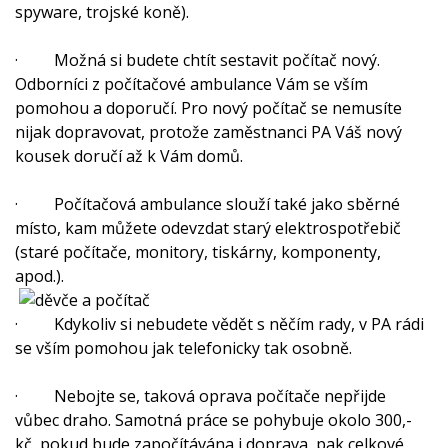
spyware, trojské koně).
· Možná si budete chtít sestavit počítač nový.
Odborníci z počítačové ambulance Vám se vším
pomohou a doporučí. Pro nový počítač se nemusíte
nijak dopravovat, protože zaměstnanci PA Váš nový
kousek doručí až k Vám domů.
· Počítačová ambulance slouží také jako sběrné
místo, kam můžete odevzdat starý elektrospotřebič
(staré počítače, monitory, tiskárny, komponenty,
apod.).
· Kdykoliv si nebudete vědět s něčím rady, v PA rádi
se vším pomohou jak telefonicky tak osobně.
· Nebojte se, taková oprava počítače nepřijde
vůbec draho. Samotná práce se pohybuje okolo 300,-
kč, pokud bude započítávána i doprava, pak celkové