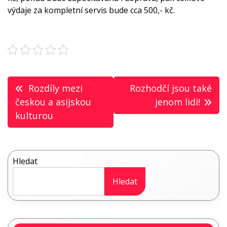
výdaje za kompletní servis bude cca 500,- kč.
Navigace
Rozdíly mezi
Rozhodčí jsou také
pro
českou a asijskou
jenom lidi!
kulturou
příspěvek
Hledat
Hledat