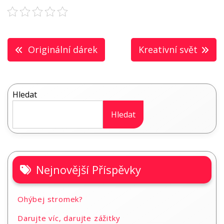
Navigace
Originální dárek
Kreativní svět
pro
příspěvek
Hledat
Hledat
Nejnovější Příspěvky
Ohýbej stromek?
Darujte víc, darujte zážitky