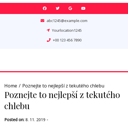
Skip
to
content
abc1245@example.com
Yourlocation1245
+00 123 456 7890
Home
Poznejte to nejlepší z tekutého chlebu
Poznejte to nejlepší z tekutého
chlebu
-
Posted on:
8. 11. 2019