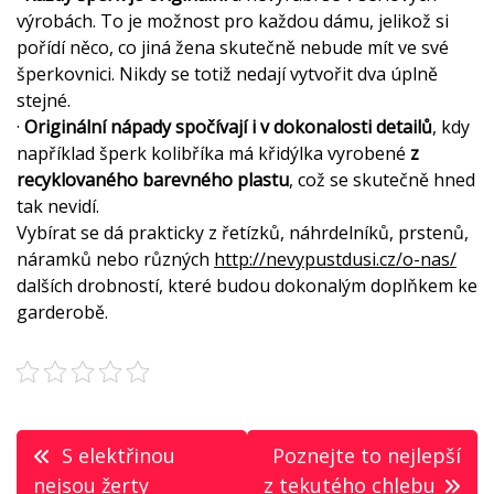
výrobách. To je možnost pro každou dámu, jelikož si
pořídí něco, co jiná žena skutečně nebude mít ve své
šperkovnici. Nikdy se totiž nedají vytvořit dva úplně
stejné.
·
Originální nápady spočívají i v dokonalosti detailů
, kdy
například šperk kolibříka má křidýlka vyrobené
z
recyklovaného barevného plastu
, což se skutečně hned
tak nevidí.
Vybírat se dá prakticky z řetízků, náhrdelníků, prstenů,
náramků nebo různých
http://nevypustdusi.cz/o-nas/
dalších drobností, které budou dokonalým doplňkem ke
garderobě.
Navigace
S elektřinou
Poznejte to nejlepší
pro
nejsou žerty
z tekutého chlebu