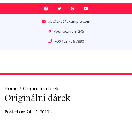
Skip
to
content
abc1245@example.com
Yourlocation1245
+00 123 456 7890
Home
Originální dárek
Originální dárek
-
Posted on:
24. 10. 2019