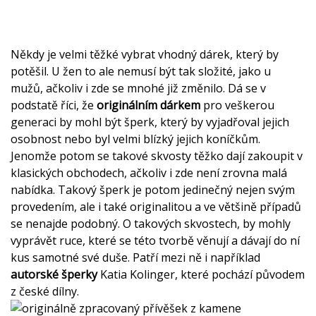
Někdy je velmi těžké vybrat vhodný dárek, který by
potěšil. U žen to ale nemusí být tak složité, jako u
mužů, ačkoliv i zde se mnohé již změnilo. Dá se v
podstatě říci, že
originálním dárkem
pro veškerou
generaci by mohl být šperk, který by vyjadřoval jejich
osobnost nebo byl velmi blízký jejich koníčkům.
Jenomže potom se takové skvosty těžko dají zakoupit v
klasických obchodech, ačkoliv i zde není zrovna malá
nabídka. Takový šperk je potom jedinečný nejen svým
provedením, ale i také originalitou a ve většině případů
se nenajde podobný. O takových skvostech, by mohly
vyprávět ruce, které se této tvorbě věnují a dávají do ní
kus samotné své duše. Patří mezi ně i například
autorské šperky
Katia Kolinger
, které pochází původem
z české dílny.