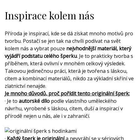
Inspirace kolem nás
Příroda je inspirací, kde se dá získat mnoho motivů pro
tvorbu. Postačí se jen tak na chvíli podívat na svět
kolem nás a vybrat pouze
nejvhodnější materiál, který
vyjádří podstatu celého šperku
. Je to prakticky tvorba s
příběhem, která ovlivní v mnohém celkový výsledek.
Takovou jedinečnou práci, která je tvořena s láskou,
citem a kombinací materiálů, nikdo za výkladní skříní ve
zlatnictví nenajde.
Je mnoho důvodů, proč pořídit tento originální šperk:
· Je to
autorské dílo
podle vlastního uměleckého
návrhu, vyrobené s láskou, citem, duší a inspirací v
přírodě nejen u nás, ale i v zahraničí.
·
Každý šperk je originální
a nevyrábí se v sériových