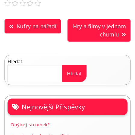
Navigace
Kufry na nářadí
Hry a filmy v jednom
pro
chumlu
příspěvek
Hledat
Hledat
Nejnovější Příspěvky
Ohýbej stromek?