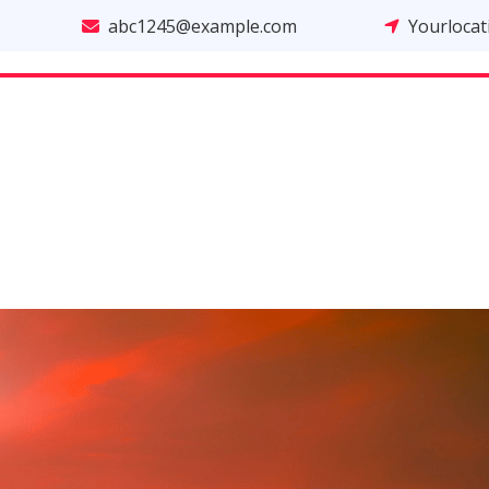
abc1245@example.com
Yourloca