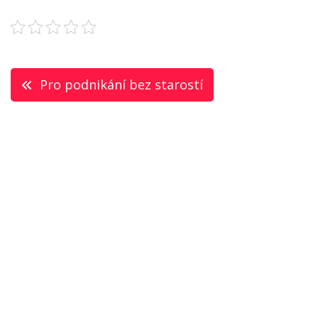
Navigace
Pro podnikání bez starostí
pro
příspěvek