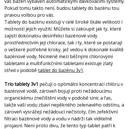
váš bazén vybaven automatickými dávkovacími systémy.
Pokud tomu takto není, budou tablety do bazénu tou
pravou volbou pro vás.
Tablety do bazénu existují v celé široké škále velikostí i
možností jejich využití. Můžete si zakoupit jak ty, které
zajistí dokonalou desinfekci bazénové vody
prostřednictvím její chlorace, tak i ty, které se postarají
o veškeré potřebné kroky, jež vedou k dokonalé kvalitě
bazénové vody. Nicméně mezi běžnými chlorovými
tabletami a multifunkčními tabletami existuje zlatý
střed v podobě
tablet do bazénu 3v1
.
Trio tablety 3v1
pečují o optimální koncentraci chlóru v
bazénové vodě, zároveň bojují proti nežádoucímu
organickému znečištění vody v podobě sinic a řas,
takže vaši vodu zbaví nepěkného zelenavého odstínu, a
zároveň vysrážejí nežádoucí nečistoty, čím zefektivní
filtraci bazénové vody a vodu v nádrži tak viditelně
projasní. Není proto divu, že tento typ tablet patří k