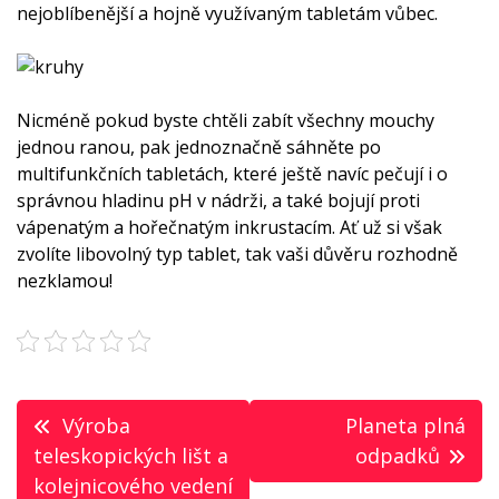
nejoblíbenější a hojně využívaným tabletám vůbec.
Nicméně pokud byste chtěli zabít všechny mouchy
jednou ranou, pak jednoznačně sáhněte po
multifunkčních tabletách, které ještě navíc pečují i o
správnou hladinu pH v nádrži, a také bojují proti
vápenatým a hořečnatým inkrustacím. Ať už si však
zvolíte libovolný typ tablet, tak vaši důvěru rozhodně
nezklamou!
Navigace
Výroba
Planeta plná
pro
teleskopických lišt a
odpadků
kolejnicového vedení