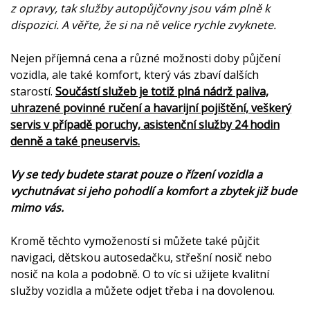
z opravy, tak služby autopůjčovny jsou vám plně k
dispozici. A věřte, že si na ně velice rychle zvyknete.
Nejen příjemná cena a různé možnosti doby půjčení
vozidla, ale také komfort, který vás zbaví dalších
starostí.
Součástí služeb je totiž plná nádrž paliva,
uhrazené povinné ručení a havarijní pojištění,
veškerý
servis v případě poruchy, asistenční služby 24 hodin
denně a také pneuservis.
Vy se tedy budete starat pouze o řízení vozidla a
vychutnávat si jeho pohodlí a komfort a zbytek již bude
mimo vás.
Kromě těchto vymožeností si můžete také půjčit
navigaci, dětskou autosedačku, střešní nosič nebo
nosič na kola a podobně. O to víc si užijete kvalitní
služby vozidla a můžete odjet třeba i na dovolenou.