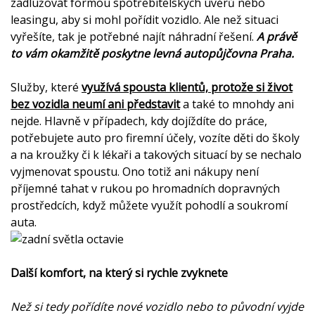
zadlužovat formou spotřebitelských úvěrů nebo
leasingu, aby si mohl pořídit vozidlo. Ale než situaci
vyřešíte, tak je potřebné najít náhradní řešení.
A právě
to vám okamžitě poskytne
levná autopůjčovna Praha
.
Služby, které
využívá spousta klientů, protože si život
bez vozidla neumí ani představit
a také to mnohdy ani
nejde. Hlavně v případech, kdy dojíždíte do práce,
potřebujete auto pro firemní účely, vozíte děti do školy
a na kroužky či k lékaři a takových situací by se nechalo
vyjmenovat spoustu. Ono totiž ani nákupy není
příjemné tahat v rukou po hromadních dopravných
prostředcích, když můžete využít pohodlí a soukromí
auta.
Další komfort, na který si rychle zvyknete
Než si tedy pořídíte nové vozidlo nebo to původní vyjde