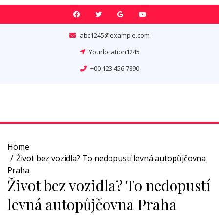
Skip
to
content
abc1245@example.com
Yourlocation1245
+00 123 456 7890
Home
Život bez vozidla? To nedopustí levná autopůjčovna
Praha
Život bez vozidla? To nedopustí
levná autopůjčovna Praha