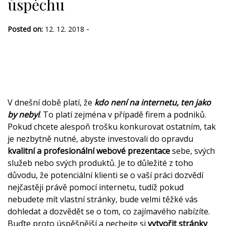
úspěchu
-
Posted on:
12. 12. 2018
V dnešní době platí, že
kdo není na internetu, ten jako
by nebyl
. To platí zejména v případě firem a podniků.
Pokud chcete alespoň trošku konkurovat ostatním, tak
je nezbytně nutné, abyste investovali do opravdu
kvalitní a profesionální webové prezentace
sebe, svých
služeb nebo svých produktů. Je to důležité z toho
důvodu, že potenciální klienti se o vaší práci dozvědí
nejčastěji právě pomocí internetu, tudíž pokud
nebudete mít vlastní stránky, bude velmi těžké vás
dohledat a dozvědět se o tom, co zajímavého nabízíte.
Buďte proto úspěšnější a nechejte si
vytvořit stránky