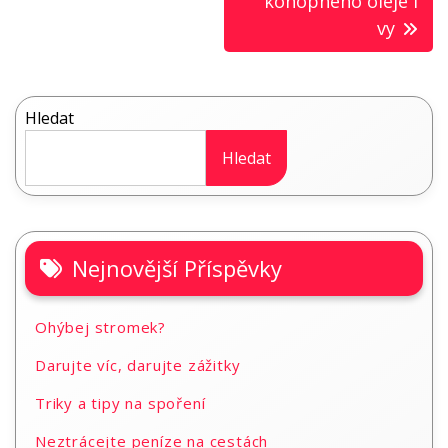
pro
konopného oleje i
vy
příspěvek
Hledat
Hledat
Nejnovější Příspěvky
Ohýbej stromek?
Darujte víc, darujte zážitky
Triky a tipy na spoření
Neztrácejte peníze na cestách