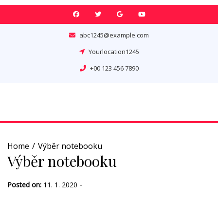
Skip
to
content
abc1245@example.com
Yourlocation1245
+00 123 456 7890
Home
Výběr notebooku
Výběr notebooku
-
Posted on:
11. 1. 2020