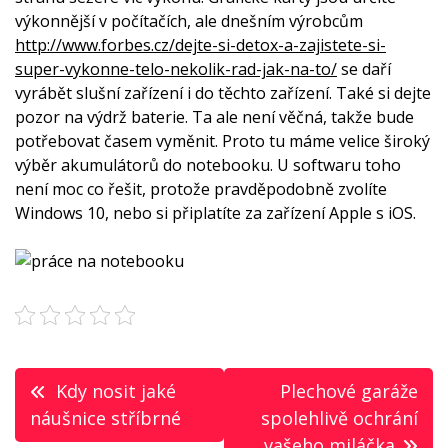
výkonnější v počítačích, ale dnešním výrobcům
http://www.forbes.cz/dejte-si-detox-a-zajistete-si-
super-vykonne-telo-nekolik-rad-jak-na-to/
se daří
vyrábět slušní zařízení i do těchto zařízení. Také si dejte
pozor na výdrž baterie. Ta ale není věčná, takže bude
potřebovat časem vyměnit. Proto tu máme velice široký
výběr
akumulátorů do notebooku
. U softwaru toho
není moc co řešit, protože pravděpodobně zvolíte
Windows 10, nebo si připlatíte za zařízení Apple s iOS.
Navigace
Kdy nosit jaké
Plechové garáže
pro
náušnice stříbrné
spolehlivě ochrání
vašeho miláčka