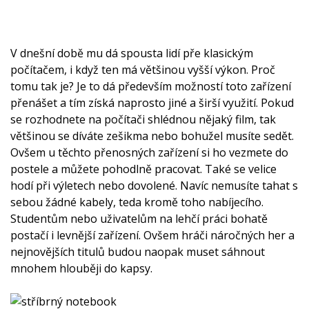
V dnešní době mu dá spousta lidí pře klasickým
počítačem, i když ten má většinou vyšší výkon. Proč
tomu tak je? Je to dá především možností toto zařízení
přenášet a tím získá naprosto jiné a širší využití. Pokud
se rozhodnete na počítači shlédnou nějaký film, tak
většinou se díváte zešikma nebo bohužel musíte sedět.
Ovšem u těchto přenosných zařízení si ho vezmete do
postele a můžete pohodlně pracovat. Také se velice
hodí při výletech nebo dovolené. Navíc nemusíte tahat s
sebou žádné kabely, teda kromě toho nabíjecího.
Studentům nebo uživatelům na lehčí práci bohatě
postačí i levnější zařízení. Ovšem hráči náročných her a
nejnovějších titulů budou naopak muset sáhnout
mnohem hlouběji do kapsy.