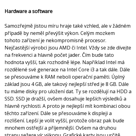
Hardware a software
Samozřejmě jistou míru hraje také vzhled, ale v žádném
případě by neměl převýšit výkon. Celým mozkem
tohoto zařízení je nekompromisně procesor.
Nejčastější výrobci jsou AMD či Intel. Vždy se zde dívejte
na frekvenci a hlavně počet jader. Čím bude tato
hodnota vyšší, tak rozhodně lépe. Například Intel má
rozdělené své generace na Intel Core i3 a tak dále. Dále
se přesouváme k RAM neboli operační paměti. Úplný
základ jsou 4 GB, ale takový nejlepší střed je 8 GB. Dále
tu máme disky pro uložení dat. Ty se rozdělují na HDD a
SSD. SSD je dražší, ovšem dosahuje lepších výsledků a
hlavně rychlosti. A proto je nejlepší mít kombinaci obou
těchto zařízení. Dále se přesouváme k displeji a
rozlišení. Lepší je volit vyšší, protože obraz pak bude
mnohem ostřejší a příjemnější. Ovšem na druhou
stranu sežere víc výkonu. Grafické karty jsou určitě