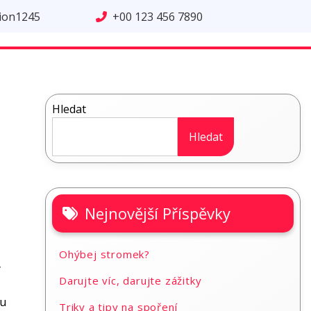
tion1245
+00 123 456 7890
Hledat
Hledat
Nejnovější Příspěvky
Ohýbej stromek?
y
Darujte víc, darujte zážitky
zu
Triky a tipy na spoření