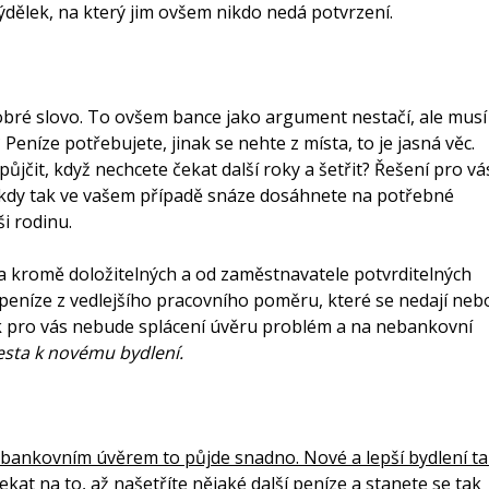
ýdělek, na který jim ovšem nikdo nedá potvrzení.
dobré slovo. To ovšem bance jako argument nestačí, ale musí
Peníze potřebujete, jinak se nehte z místa, to je jasná věc.
ůjčit, když nechcete čekat další roky a šetřit? Řešení pro vá
 kdy tak ve vašem případě snáze dosáhnete na potřebné
ši rodinu.
ba kromě doložitelných a od zaměstnavatele potvrditelných
 peníze z vedlejšího pracovního poměru, které se nedají neb
 pro vás nebude splácení úvěru problém a na nebankovní
cesta k novému bydlení.
ebankovním úvěrem to půjde snadno. Nové a lepší bydlení t
at na to, až našetříte nějaké další peníze a stanete se tak