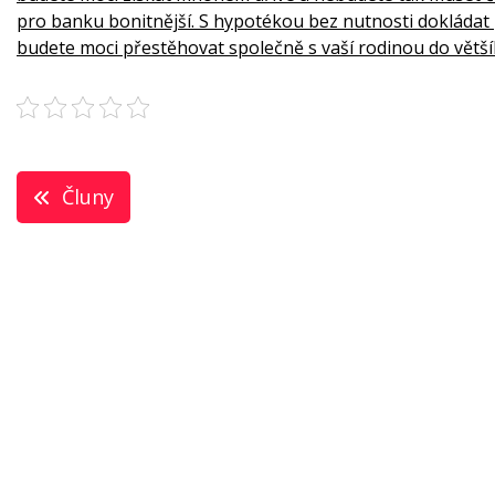
pro banku bonitnější. S hypotékou bez nutnosti dokládat 
budete moci přestěhovat společně s vaší rodinou do větší
Navigace
Čluny
pro
příspěvek