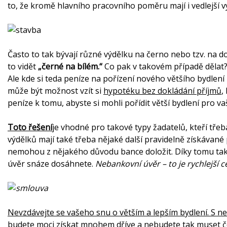
to, že kromě hlavního pracovního poměru mají i vedlejší v
Často to tak bývají různé výdělku na černo nebo tzv. na 
to vidět
„černé na bílém.“
Co pak v takovém případě dělat? 
Ale kde si teda peníze na pořízení nového většího bydlení p
může být možnost vzít si
hypotéku bez dokládání příjmů
,
peníze k tomu, abyste si mohli pořídit větší bydlení pro va
Toto řešení
je vhodné pro takové typy žadatelů, kteří tře
výdělků mají také třeba nějaké další pravidelně získávané
nemohou z nějakého důvodu bance doložit. Díky tomu tak
úvěr snáze dosáhnete.
Nebankovní úvěr – to je rychlejší 
Nevzdávejte se vašeho snu o větším a lepším bydlení. S n
budete moci získat mnohem dříve a nebudete tak muset ček