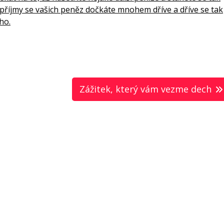
příjmy se vašich peněz dočkáte mnohem dříve a dříve se tak
ho.
Zážitek, který vám vezme dech