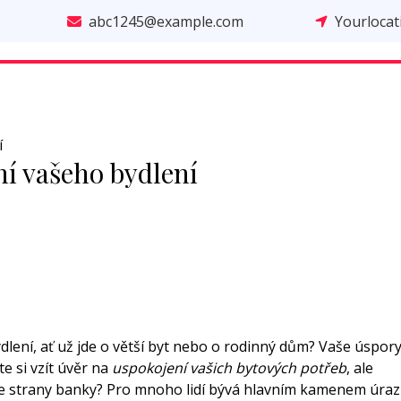
abc1245@example.com
Yourloca
í
ní vašeho bydlení
bydlení, ať už jde o větší byt nebo o rodinný dům? Vaše úspor
e si vzít úvěr na
uspokojení vašich bytových potřeb
, ale
e strany banky? Pro mnoho lidí bývá hlavním kamenem úra