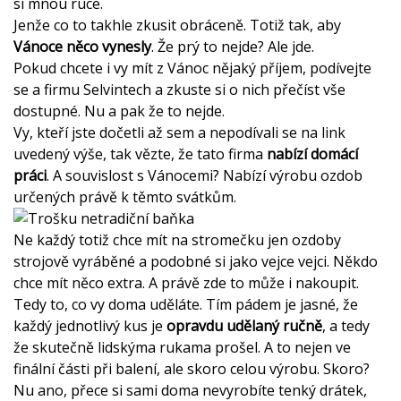
si mnou ruce.
Jenže co to takhle zkusit obráceně. Totiž tak, aby
Vánoce něco vynesly
. Že prý to nejde? Ale jde.
Pokud chcete i vy mít z Vánoc nějaký příjem, podívejte
se a firmu
Selvintech
a zkuste si o nich přečíst vše
dostupné. Nu a pak že to nejde.
Vy, kteří jste dočetli až sem a nepodívali se na link
uvedený výše, tak vězte, že tato firma
nabízí domácí
práci
. A souvislost s Vánocemi? Nabízí výrobu ozdob
určených právě k těmto svátkům.
Ne každý totiž chce mít na stromečku jen ozdoby
strojově vyráběné a podobné si jako vejce vejci. Někdo
chce mít něco extra. A právě zde to může i nakoupit.
Tedy to, co vy doma uděláte. Tím pádem je jasné, že
každý jednotlivý kus je
opravdu udělaný ručně
, a tedy
že skutečně lidskýma rukama prošel. A to nejen ve
finální části při balení, ale skoro celou výrobu. Skoro?
Nu ano, přece si sami doma nevyrobíte tenký drátek,