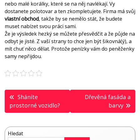
nebo malé korálky, které se na něj navlékají. Vy
dostanete polotovar a ten zkompletujete. Firma má svůj
vlastní obchod
, takže by se nemělo stát, že budete
muset nabízet svou práci sami.
Že je výsledek hezký se můžete přesvědčit a že půjde na
odbyt je jisté. Z vaší strany to chce jen být šikovná(ý), a
mít chuť něco dělat. Protože penízky vám do peněženky
samy nepřijdou.
Navigace
Sháníte
Dřevěná fasáda a
pro
prostorné vozidlo?
barvy
příspěvek
Hledat