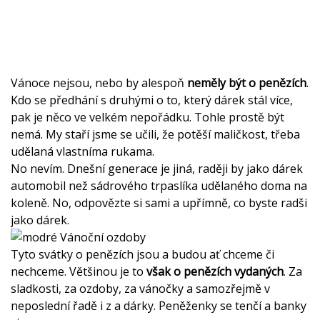
Vánoce nejsou, nebo by alespoň
neměly být o penězích
.
Kdo se předhání s druhými o to, který dárek stál více,
pak je něco ve velkém nepořádku. Tohle prostě být
nemá. My staří jsme se učili, že potěší maličkost, třeba
udělaná vlastníma rukama.
No nevím. Dnešní generace je jiná, raději by jako dárek
automobil než sádrového trpaslíka udělaného doma na
koleně. No, odpovězte si sami a upřímně, co byste radši
jako dárek.
Tyto svátky o penězích jsou a budou ať chceme či
nechceme. Většinou je to
však o penězích vydaných
. Za
sladkosti, za ozdoby, za vánočky a samozřejmě v
neposlední řadě i z a dárky. Peněženky se tenčí a banky