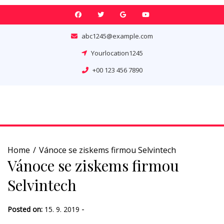
Skip
to
content
abc1245@example.com
Yourlocation1245
+00 123 456 7890
Home
Vánoce se ziskems firmou Selvintech
Vánoce se ziskems firmou
Selvintech
-
Posted on:
15. 9. 2019