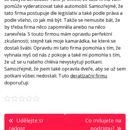
pomůže vyderatizovat také automobil. Samozřejmě, že
tato firma postupuje dle legislativ a také podle práva a
podle všeho, co jak má být. Takže se nemusíte bát, že
by třeba firma něco zapomněla anebo na něco
zanevřela. S touto firmou mám opravdu perfektní
zkušenosti, stejně tak moje kamarádka, ke které se
dostali švábi. Opravdu mi tato firma pomohla s tím, že
vyhnala myš od nás z pokoje a také mi pomohla s tím,
že už se u našeho chléva nevyskytují potkani.
Samozřejmě, že jsem také opravila dveře, aby se už sem
potkani vůbec nedostali. Tuto
deratizační firmu
doporučuji.
Navigace
Udělejte si
Co milujete na
radost
podzimu?