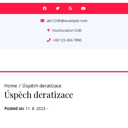
Skip
to
content
abc1245@example.com
Yourlocation1245
+00 123 456 7890
Home
Úspěch deratizace
Úspěch deratizace
-
Posted on:
11. 8. 2023