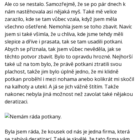
Ale co se nestalo. Samozřejmě, že se po pár dnech k
nám nastěhovala asi nějaká myš. Také mě velice
zarazilo, kde se tam vůbec vzala, když jsem měla
všechno ošetřené. Nemohla jsem se toho zbavit. Navíc
jsem si také všimla, že u chlíva, kde jsme tehdy měli
slepice a dříve i prasata, tak se tam usadili potkani.
Abych se přiznala, tak jsem vůbec nevěděla, jak se
těchto potvor zbavit. Bylo to opravdu hrozné. Nejhorší
také už na tom bylo, že právě potkani ztratili svou
plachost, takže jim bylo úplně jedno, že mi klidně
potkan proběhl i mezi nohama anebo kolikrát mi skočil
na kalhoty a utekl. A já se jich vážně štítím. Takže
nakonec nebyla jiná možnost než zavolat také nějakou
deratizaci.
Byla jsem ráda, že kousek od nás je jedna firma, která
se zabývá deratizací. Také je skvělé, že tato firma vám