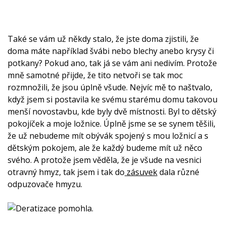
Také se vám už někdy stalo, že jste doma zjistili, že
doma máte například švábi nebo blechy anebo krysy či
potkany? Pokud ano, tak já se vám ani nedivím. Protože
mně samotné přijde, že tito netvoři se tak moc
rozmnožili, že jsou úplně všude. Nejvíc mě to naštvalo,
když jsem si postavila ke svému starému domu takovou
menší novostavbu, kde byly dvě místnosti. Byl to dětský
pokojíček a moje ložnice. Úplně jsme se se synem těšili,
že už nebudeme mít obývák spojený s mou ložnicí a s
dětským pokojem, ale že každý budeme mít už něco
svého. A protože jsem věděla, že je všude na vesnici
otravný hmyz, tak jsem i tak do
zásuvek
dala různé
odpuzovače hmyzu.