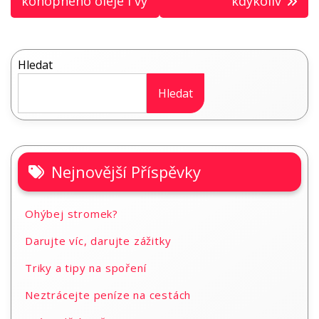
pro
konopného oleje i vy
kdykoliv
příspěvek
Hledat
Hledat
Nejnovější Příspěvky
Ohýbej stromek?
Darujte víc, darujte zážitky
Triky a tipy na spoření
Neztrácejte peníze na cestách