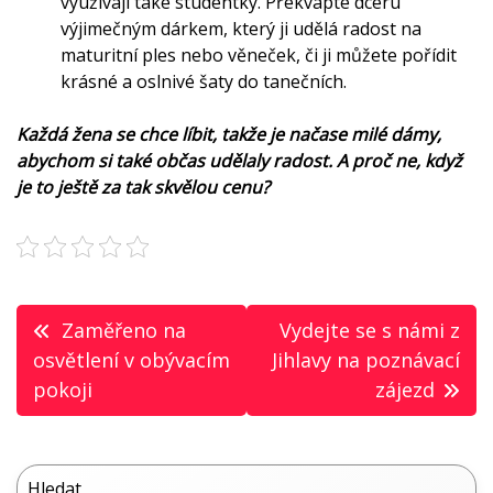
využívají také studentky. Překvapte dceru
výjimečným dárkem, který ji udělá radost na
maturitní ples nebo věneček, či ji můžete pořídit
krásné a oslnivé šaty do tanečních.
Každá žena se chce líbit, takže je načase milé dámy,
abychom si také občas udělaly radost. A proč ne, když
je to ještě za tak skvělou cenu?
Navigace
Zaměřeno na
Vydejte se s námi z
pro
osvětlení v obývacím
Jihlavy na poznávací
pokoji
zájezd
příspěvek
Hledat