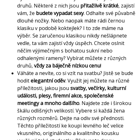
druhů. Některé z nich jsou
přitažlivě krátké
, zajistí
vám, že
budete vypadat sexy
. Odhalte své půvabně
dlouhé nožky. Nebo naopak máte rádi černou
klasiku v podobě koktejlek? I to zde máme na
výběr. Se zaručenou klasikou nikdy nešlápnete
vedle, ta vám zajistí vždy úspěch. Chcete oslnit
něčím výjimečným s bohatou sukní nebo
odhalenými rameny? Vybírat můžete z různých
druhů,
vždy za báječně nízkou cenu
!
Váháte a nevíte, co si vzít na svatbu? Jistě se bude
hodit
elegantní oděv
. Využít jej můžete na různé
příležitosti, jakou jsou
svatby, večírky, kulturní
události, plesy, firemní akce, společenské
meetingy a mnoho dalšího
. Najdete zde i širokou
škálu odlišných velikostí. Vybere si každá žena
různých rozměrů. Dejte na odiv své přednosti.
Těchto příležitostí ke koupi levného leč velice
vkusného, originálního a kvalitního kousku