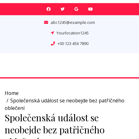
Skip
to
content
abc1245@example.com
Yourlocation1245
+00 123 456 7890
Home
Společenská událost se neobejde bez patřičného
oblečení
Společenská událost se
neobejde bez patřičného