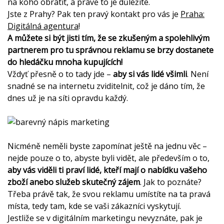
na koho obrátit, a právě to je důležité.
Jste z Prahy? Pak ten pravý kontakt pro vás je
Praha:
Digitálná agentura
!
A můžete si být jisti tím, že se zkušeným a spolehlivým
partnerem pro tu správnou reklamu se brzy dostanete
do hledáčku mnoha kupujících!
Vždyť přesně o to tady jde –
aby si vás lidé všimli
. Není
snadné se na internetu zviditelnit, což je dáno tím, že
dnes už je na síti opravdu každý.
Nicméně neměli byste zapomínat ještě na jednu věc –
nejde pouze o to, abyste byli vidět, ale především o to,
aby vás viděli ti praví lidé, kteří mají o nabídku vašeho
zboží anebo služeb skutečný zájem
. Jak to poznáte?
Třeba právě tak, že svou reklamu umístíte na ta pravá
místa, tedy tam, kde se vaši zákazníci vyskytují.
Jestliže se v digitálním marketingu nevyznáte, pak je