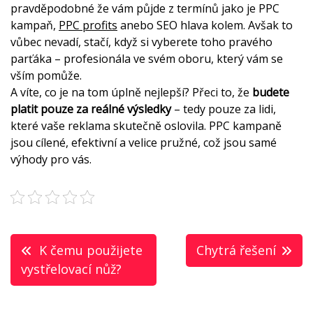
pravděpodobné že vám půjde z termínů jako je PPC
kampaň,
PPC profits
anebo SEO hlava kolem. Avšak to
vůbec nevadí, stačí, když si vyberete toho pravého
parťáka – profesionála ve svém oboru, který vám se
vším pomůže.
A víte, co je na tom úplně nejlepší? Přeci to, že
budete
platit pouze za reálné výsledky
– tedy pouze za lidi,
které vaše reklama skutečně oslovila. PPC kampaně
jsou cílené, efektivní a velice pružné, což jsou samé
výhody pro vás.
Navigace
K čemu použijete
Chytrá řešení
pro
vystřelovací nůž?
příspěvek