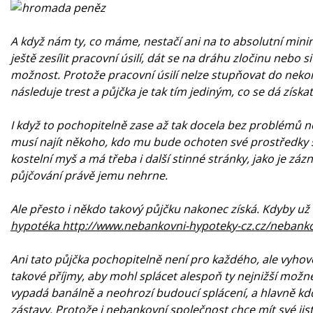
A když nám ty, co máme, nestačí ani na to absolutní mini
ještě zesílit pracovní úsilí, dát se na dráhu zločinu nebo 
možnost. Protože pracovní úsilí nelze stupňovat do nekone
následuje trest a půjčka je tak tím jediným, co se dá získ
I když to pochopitelně zase až tak docela bez problémů n
musí najít někoho, kdo mu bude ochoten své prostředky s
kostelní myš a má třeba i další stinné stránky, jako je z
půjčování právě jemu nehrne.
Ale přesto i někdo takový půjčku nakonec získá. Kdyby už 
hypotéka http://www.nebankovni-hypoteky-cz.cz/nebank
Ani tato půjčka pochopitelně není pro každého, ale vyh
takové příjmy, aby mohl splácet alespoň ty nejnižší možn
vypadá banálně a neohrozí budoucí splácení, a hlavně kd
zástavy. Protože i nebankovní společnost chce mít své jist