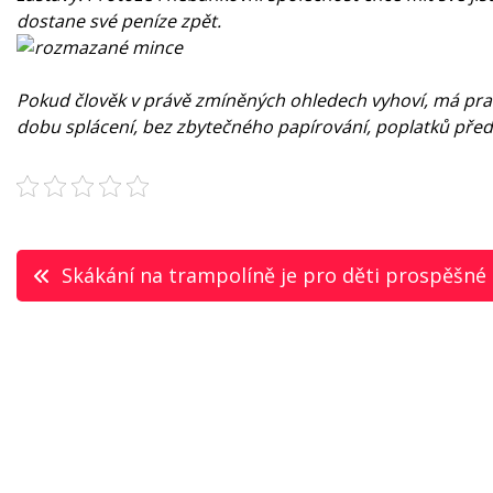
dostane své peníze zpět.
Pokud člověk v právě zmíněných ohledech vyhoví, má prakt
dobu splácení, bez zbytečného papírování, poplatků přede
Navigace
Skákání na trampolíně je pro děti prospěšné
pro
příspěvek