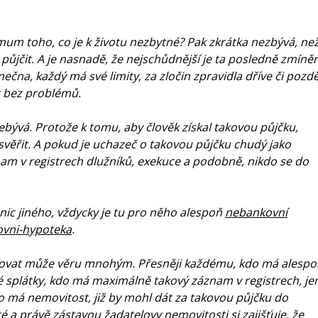
mum toho, co je k životu nezbytné? Pak zkrátka nezbývá, ne
si půjčit. A je nasnadě, že nejschůdnější je ta posledně zmíně
čna, každý má své limity, za zločin zpravidla dříve či pozdě
at bez problémů.
ebývá. Protože k tomu, aby člověk získal takovou půjčku,
věřit. A pokud je uchazeč o takovou půjčku chudý jako
áznam v registrech dlužníků, exekuce a podobně, nikdo se do
nic jiného, vždycky je tu pro něho alespoň
nebankovní
ovni-hypoteka
.
ovovat může věru mnohým. Přesněji každému, kdo má alespo
é splátky, kdo má maximálně takový záznam v registrech, je
o má nemovitost, již by mohl dát za takovou půjčku do
é a právě zástavou žadatelovy nemovitosti si zajišťuje, že