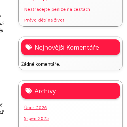
Neztrácejte peníze na cestách
ž
Právo dětí na život
ná
ji
Nejnovější Komentáře
Žádné komentáře.
Archivy
ň
Únor 2026
nž
Srpen 2025