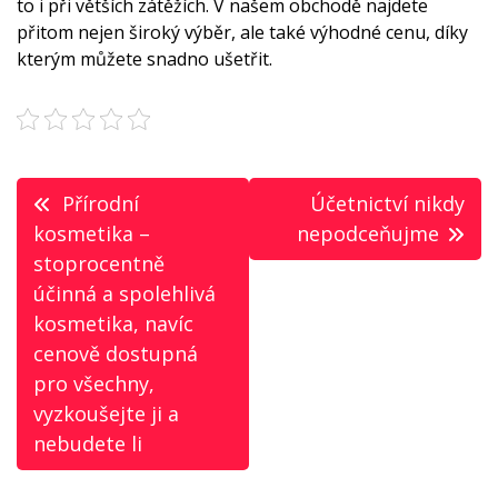
to i při větších zátěžích. V našem obchodě najdete
přitom nejen široký výběr, ale také výhodné cenu, díky
kterým můžete snadno ušetřit.
Navigace
Přírodní
Účetnictví nikdy
pro
kosmetika –
nepodceňujme
stoprocentně
příspěvek
účinná a spolehlivá
kosmetika, navíc
cenově dostupná
pro všechny,
vyzkoušejte ji a
nebudete li