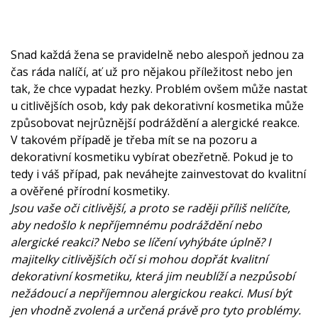
Snad každá žena se pravidelně nebo alespoň jednou za
čas ráda nalíčí, ať už pro nějakou příležitost nebo jen
tak, že chce vypadat hezky. Problém ovšem může nastat
u citlivějších osob, kdy pak dekorativní kosmetika může
způsobovat nejrůznější podráždění a alergické reakce.
V takovém případě je třeba mít se na pozoru a
dekorativní kosmetiku vybírat obezřetně. Pokud je to
tedy i váš případ, pak neváhejte zainvestovat do kvalitní
a ověřené přírodní kosmetiky.
Jsou vaše oči citlivější, a proto se raději příliš nelíčíte,
aby nedošlo k nepříjemnému podráždění nebo
alergické reakci? Nebo se líčení vyhýbáte úplně? I
majitelky citlivějších očí si mohou dopřát kvalitní
dekorativní kosmetiku, která jim neublíží a nezpůsobí
nežádoucí a nepříjemnou alergickou reakci. Musí být
jen vhodně zvolená a určená právě pro tyto problémy.