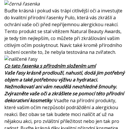
Buďte krásná i pokud vás trápí citlivější oči a investujte
do kvalitní přírodní řasenky
Pulo
, která vás zkrášlí a
ochrání vaše oči před nepříjemnou alergickou reakcí.
Tento produkt se stal vítězem Natural Beauty Awards,
je tedy tím nejlepším, co můžete při zkrášlování vašim
citlivým očím poskytnout. Navíc také kromě přírodního
složení oceníte to, že nebyla testována na zvířatech.
Co tato řasenka s přírodním složením umí
Vaše řasy krásně prodlouží, nahustí, dodá jim potřebný
objem a také potřebnou výživu a hydrataci.
Nežmolkovatí ani vám neudělá nevzhledné šmouhy.
Zvýrazněte vaše oči a zkrášlete se pomocí této přírodní
dekorativní kosmetiky
. Vsaďte na přírodní produkty,
které vašim očím nezpůsobí podráždění a alergickou
reakci. Bez obav se tak budete moci nalíčit ať už na
nějakou akci, pro zvláštní příležitost nebo jen tak pro
radost. Buďte krásná díky kvalitní přírodní kosmetice,