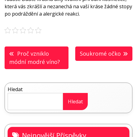
která vás zkrášlí a nezanechá na vaší kráse žádné stopy
po podráždění a alergické reakci.
Navigace
Proč vzniklo
Soukromé očko
pro
módní modré víno?
příspěvek
Hledat
Hledat
Nejnovější Příspěvky