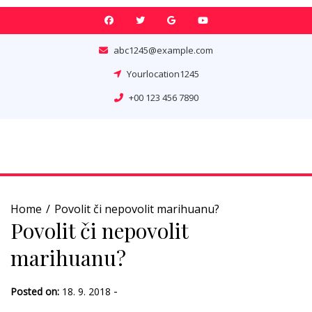
Skip
to
content
abc1245@example.com
Yourlocation1245
+00 123 456 7890
Home
Povolit či nepovolit marihuanu?
Povolit či nepovolit
marihuanu?
-
Posted on:
18. 9. 2018