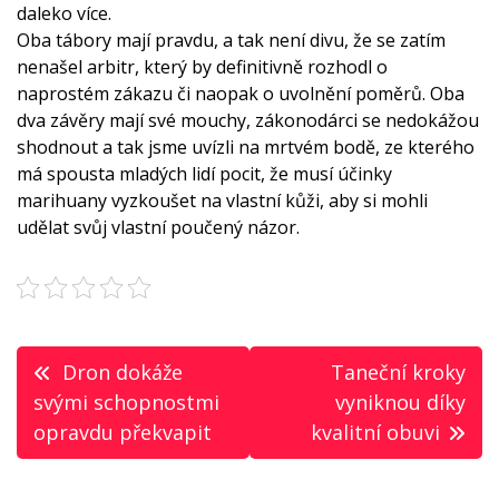
daleko více.
Oba tábory mají pravdu, a tak není divu, že se zatím
nenašel arbitr, který by definitivně rozhodl o
naprostém zákazu či naopak o uvolnění poměrů. Oba
dva závěry mají své mouchy, zákonodárci se nedokážou
shodnout a tak jsme uvízli na mrtvém bodě, ze kterého
má spousta mladých lidí pocit, že musí účinky
marihuany vyzkoušet na vlastní kůži, aby si mohli
udělat svůj vlastní poučený názor.
Navigace
Dron dokáže
Taneční kroky
pro
svými schopnostmi
vyniknou díky
opravdu překvapit
kvalitní obuvi
příspěvek