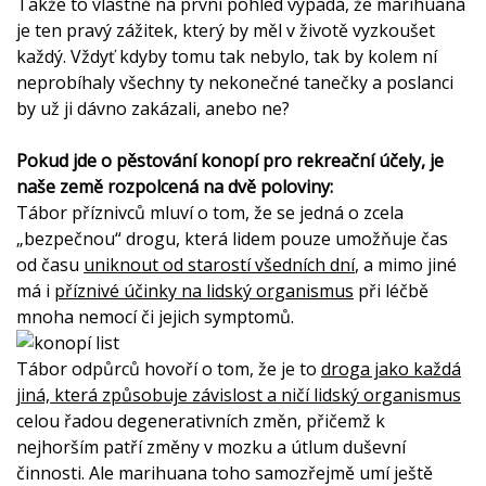
Takže to vlastně na první pohled vypadá, že marihuana
je ten pravý zážitek, který by měl v životě vyzkoušet
každý. Vždyť kdyby tomu tak nebylo, tak by kolem ní
neprobíhaly všechny ty nekonečné tanečky a poslanci
by už ji dávno zakázali, anebo ne?
Pokud jde o pěstování konopí pro rekreační účely, je
naše země rozpolcená na dvě poloviny:
Tábor příznivců mluví o tom, že se jedná o zcela
„bezpečnou“ drogu, která lidem pouze umožňuje čas
od času
uniknout od starostí všedních dní
, a mimo jiné
má i
příznivé účinky na lidský organismus
při léčbě
mnoha nemocí či jejich symptomů.
Tábor odpůrců hovoří o tom, že je to
droga jako každá
jiná, která způsobuje závislost a ničí lidský organismus
celou řadou degenerativních změn, přičemž k
nejhorším patří změny v mozku a útlum duševní
činnosti. Ale marihuana toho samozřejmě umí ještě