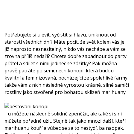
Potřebujete si ulevit, vyčistit si hlavu, uniknout od
starostí všedních dní? Máte pocit, že svět
kolem
vás je
již naprosto nesnesitelný, nikdo vás nechápe a vám se
zrovna příliš nedaří? Chcete dobře zapadnout do party
přátel a sdílet s nimi jedinečné zážitky? Pak možná
právě pátráte po semenech konopí, která budou
kvalitní a feminizovaná, pocházející ze spolehlivé farmy,
takže vám z nich následně vyrostou krásné, silné samičí
rostliny jako stvořené pro bohatou sklizeň marihuany
.
Tu můžete následně solidně zpeněžit, ale také si s ní
můžete pořádně užít. Stejně tak jako mnozí další, kteří
marihuanu kouří a vůbec se za to nestydí, ba naopak.