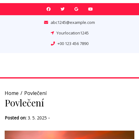
Skip
to
content
abc1245@example.com
Yourlocation1245
+00 123 456 7890
Home
Povlečení
Povlečení
-
Posted on:
3. 5. 2025