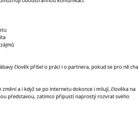
é umožňují oboustrannou komunikaci.
etu
ita
 zájmů
ábavy člověk přišel o práci i o partnera, pokud se pro ně cha
e změní a i když se po internetu dokonce i milují, člověka na
něnou představou, zatímco připustí naprostý rozvrat svého