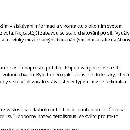
ím v získávání informací a v kontaktu s okolním světem.
h života. Nejčastější zábavou se stalo
chatování po síti.
Využív
dět se novinky mezi známými i neznámými lidmi a také další no
 z nás to naprosto pohltilo. Připojovali jsme se na síť,
olnou chvilku. Bylo to něco jako začíst se do knížky, která
by se to však začalo stávat stereotypem, my se uklidnili a
ná závislost na alkoholu nebo herních automatech. Číhá na
nce i svůj odborný název:
netolismus.
Ve světě pro takto