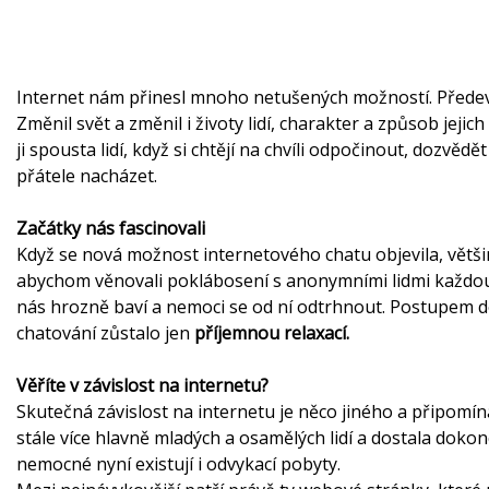
Internet nám přinesl mnoho netušených možností. Předevš
Změnil svět a změnil i životy lidí, charakter a způsob jejic
ji spousta lidí, když si chtějí na chvíli odpočinout, dozvě
přátele nacházet.
Začátky nás fascinovali
Když se nová možnost internetového chatu objevila, většinu
abychom věnovali poklábosení s anonymními lidmi každou v
nás hrozně baví a nemoci se od ní odtrhnout. Postupem do
chatování zůstalo jen
příjemnou relaxací.
Věříte v závislost na internetu?
Skutečná závislost na internetu je něco jiného a připomí
stále více hlavně mladých a osamělých lidí a dostala doko
nemocné nyní existují i odvykací pobyty.