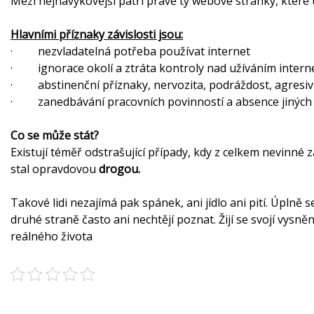
Mezi nejnávykovější patří právě ty webové stránky, kter
Hlavními příznaky závislosti jsou:
· nezvladatelná potřeba používat internet
· ignorace okolí a ztráta kontroly nad užíváním intern
· abstinenční příznaky, nervozita, podráždost, agresiv
· zanedbávání pracovních povinností a absence jiných
Co se může stát?
Existují téměř odstrašující případy, kdy z celkem nevinné z
stal opravdovou
drogou.
Takové lidi nezajímá pak spánek, ani jídlo ani pití. Úplně s
druhé straně často ani nechtějí poznat. Žijí se svojí vys
reálného života