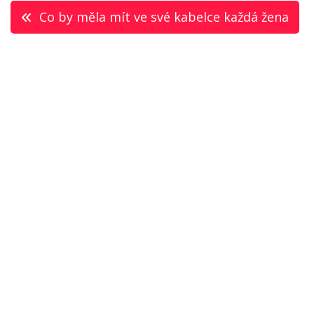
Navigace
Co by měla mít ve své kabelce každá žena
pro
příspěvek