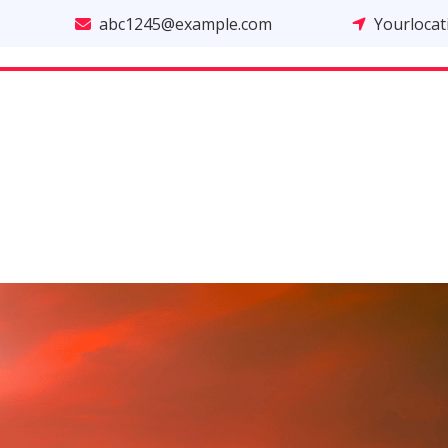
abc1245@example.com
Yourloca