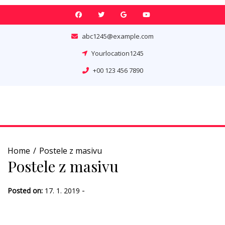
Skip
to
content
abc1245@example.com
Yourlocation1245
+00 123 456 7890
Home
Postele z masivu
Postele z masivu
-
Posted on:
17. 1. 2019