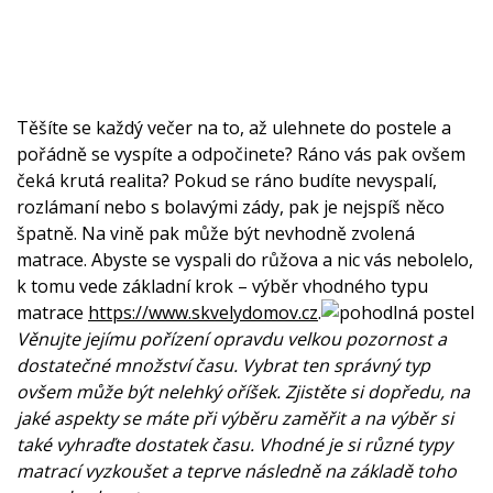
Těšíte se každý večer na to, až ulehnete do postele a
pořádně se vyspíte a odpočinete? Ráno vás pak ovšem
čeká krutá realita? Pokud se ráno budíte nevyspalí,
rozlámaní nebo s bolavými zády, pak je nejspíš něco
špatně. Na vině pak může být nevhodně zvolená
matrace. Abyste se vyspali do růžova a nic vás nebolelo,
k tomu vede základní krok – výběr vhodného typu
matrace
https://www.skvelydomov.cz
.
Věnujte jejímu pořízení opravdu velkou pozornost a
dostatečné množství času. Vybrat ten správný typ
ovšem může být nelehký oříšek. Zjistěte si dopředu, na
jaké aspekty se máte při výběru zaměřit a na výběr si
také vyhraďte dostatek času. Vhodné je si různé typy
matrací vyzkoušet a teprve následně na základě toho