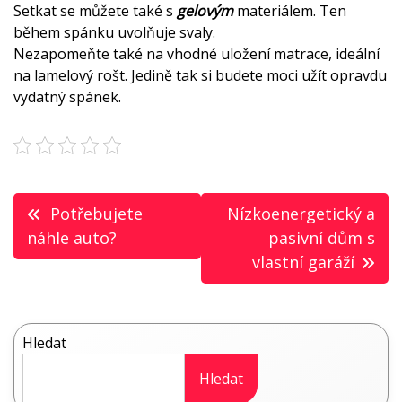
Setkat se můžete také s
gelovým
materiálem. Ten
během spánku uvolňuje svaly.
Nezapomeňte také na vhodné uložení matrace, ideální
na lamelový rošt. Jedině tak si budete moci užít opravdu
vydatný spánek.
Navigace
Potřebujete
Nízkoenergetický a
pro
náhle auto?
pasivní dům s
vlastní garáží
příspěvek
Hledat
Hledat