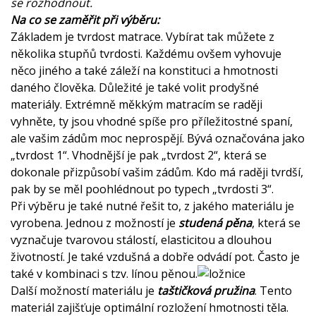
se rozhodnout.
Na co se zaměřit při výběru:
Základem je tvrdost matrace. Vybírat tak můžete z
několika stupňů tvrdosti. Každému ovšem vyhovuje
něco jiného a také záleží na konstituci a hmotnosti
daného člověka. Důležité je také volit prodyšné
materiály. Extrémně měkkým matracím se raději
vyhněte, ty jsou vhodné spíše pro příležitostné spaní,
ale vašim zádům moc neprospějí. Bývá označována jako
„tvrdost 1“. Vhodnější je pak „tvrdost 2“, která se
dokonale přizpůsobí vašim zádům. Kdo má raději tvrdší,
pak by se měl poohlédnout po typech „tvrdosti 3“.
Při výběru je také nutné řešit to, z jakého materiálu je
vyrobena. Jednou z možností je
studená pěna
, která se
vyznačuje tvarovou stálostí, elasticitou a dlouhou
životností. Je také vzdušná a dobře odvádí pot. Často je
také v kombinaci s tzv. línou pěnou.
Další možností materiálu je
taštičková pružina
. Tento
materiál zajišťuje optimální rozložení hmotnosti těla.