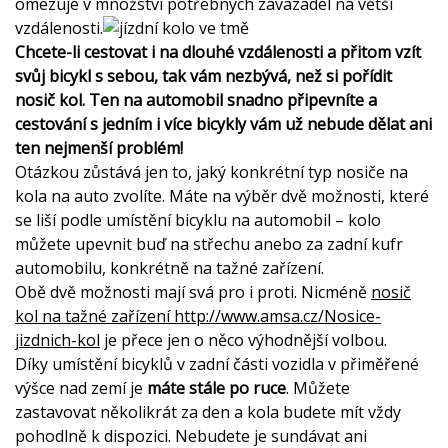
omezuje v množství potřebných zavazadel na větší
vzdálenosti.
Chcete-li cestovat i na dlouhé vzdálenosti a přitom vzít
svůj bicykl s sebou, tak vám nezbývá, než si pořídit
nosič kol. Ten na automobil snadno připevníte a
cestování s jedním i více bicykly vám už nebude dělat ani
ten nejmenší problém!
Otázkou zůstává jen to, jaký konkrétní typ nosiče na
kola na auto zvolíte. Máte na výběr dvě možnosti, které
se liší podle umístění bicyklu na automobil – kolo
můžete upevnit buď na střechu anebo za zadní kufr
automobilu, konkrétně na tažné zařízení.
Obě dvě možnosti mají svá pro i proti. Nicméně
nosič
kol na tažné zařízení http://www.amsa.cz/Nosice-
jizdnich-kol
je přece jen o něco výhodnější volbou.
Díky umístění bicyklů v zadní části vozidla v přiměřené
výšce nad zemí je
máte stále po ruce
. Můžete
zastavovat několikrát za den a kola budete mít vždy
pohodlně k dispozici. Nebudete je sundávat ani