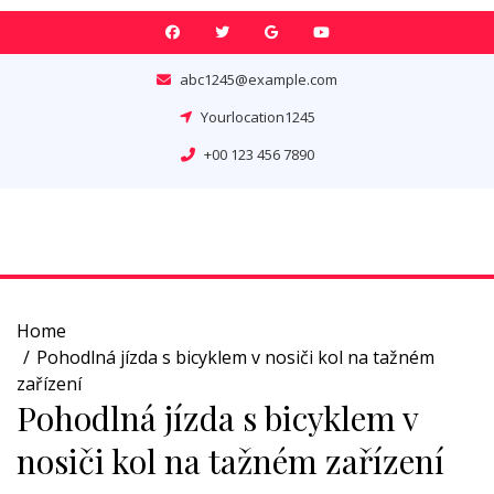
Skip
to
content
abc1245@example.com
Yourlocation1245
+00 123 456 7890
Home
Pohodlná jízda s bicyklem v nosiči kol na tažném
zařízení
Pohodlná jízda s bicyklem v
nosiči kol na tažném zařízení