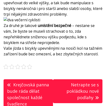
upevňovat do velké výšky, a tak bude manipulace s
bicykly nenáročná i pro starší anebo slabší osoby, které
trpí nějakými zdravotními problémy.
Za druhé je takové
umístění bezpečné
– nestane se
vám, že byste se museli strachovat o to, zda
nepřehlédnete sníženou výšku podjezdu, kde s
bicyklem na střeše neprojedete.
Vaše jízda s bicykly upevněnými na nosiči kol na tažném
zařízení bude bez omezení, a bez zbytečných starostí.
Navigace
Krejčovská panna
Netrapte se s
pro
bude ráda dělat
pokládkou nové
společnost každé
podlahy
příspěvek
švadlence