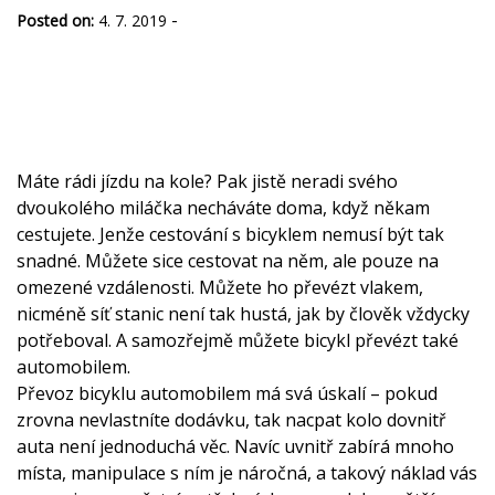
-
Posted on:
4. 7. 2019
Máte rádi jízdu na kole? Pak jistě neradi svého
dvoukolého miláčka necháváte doma, když někam
cestujete. Jenže cestování s bicyklem nemusí být tak
snadné. Můžete sice cestovat na něm, ale pouze na
omezené vzdálenosti. Můžete ho převézt vlakem,
nicméně síť stanic není tak hustá, jak by člověk vždycky
potřeboval. A samozřejmě můžete bicykl převézt také
automobilem.
Převoz bicyklu automobilem má svá úskalí – pokud
zrovna nevlastníte dodávku, tak nacpat kolo dovnitř
auta není jednoduchá věc. Navíc uvnitř zabírá mnoho
místa, manipulace s ním je náročná, a takový náklad vás