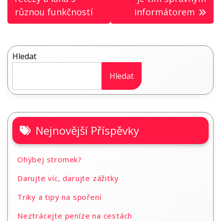
příspěvek
různou funkčností
informátorem
Hledat
Hledat
Nejnovější Příspěvky
Ohýbej stromek?
Darujte víc, darujte zážitky
Triky a tipy na spoření
Neztrácejte peníze na cestách