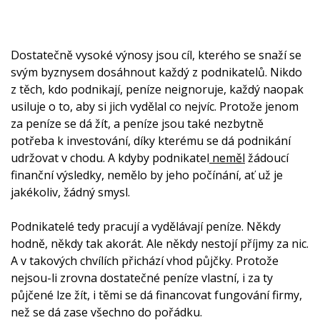
Dostatečně vysoké výnosy jsou cíl, kterého se snaží se
svým byznysem dosáhnout každý z podnikatelů. Nikdo
z těch, kdo podnikají, peníze neignoruje, každý naopak
usiluje o to, aby si jich vydělal co nejvíc. Protože jenom
za peníze se dá žít, a peníze jsou také nezbytně
potřeba k investování, díky kterému se dá podnikání
udržovat v chodu. A kdyby podnikatel
neměl
žádoucí
finanční výsledky, nemělo by jeho počínání, ať už je
jakékoliv, žádný smysl.
Podnikatelé tedy pracují a vydělávají peníze. Někdy
hodně, někdy tak akorát. Ale někdy nestojí příjmy za nic.
A v takových chvílích přichází vhod půjčky. Protože
nejsou-li zrovna dostatečné peníze vlastní, i za ty
půjčené lze žít, i těmi se dá financovat fungování firmy,
než se dá zase všechno do pořádku.