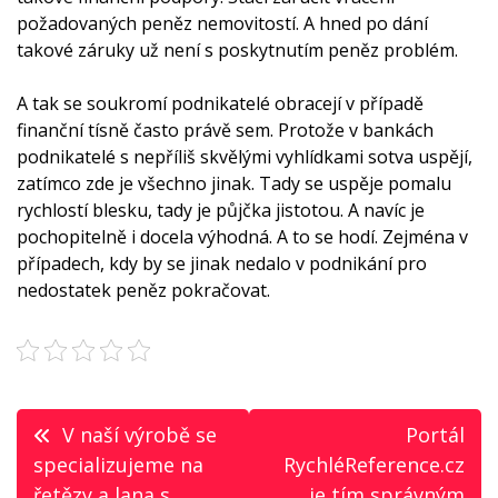
požadovaných peněz nemovitostí. A hned po dání
takové záruky už není s poskytnutím peněz problém.
A tak se soukromí podnikatelé obracejí v případě
finanční tísně často právě sem. Protože v bankách
podnikatelé s nepříliš skvělými vyhlídkami sotva uspějí,
zatímco zde je všechno jinak. Tady se uspěje pomalu
rychlostí blesku, tady je půjčka jistotou. A navíc je
pochopitelně i docela výhodná. A to se hodí. Zejména v
případech, kdy by se jinak nedalo v podnikání pro
nedostatek peněz pokračovat.
Navigace
V naší výrobě se
Portál
pro
specializujeme na
RychléReference.cz
řetězy a lana s
je tím správným