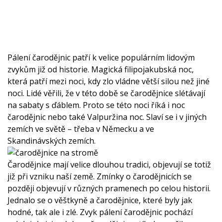
Pálení čarodějnic patří k velice populárním lidovým
zvykům již od historie. Magická filipojakubská noc,
která patří mezi noci, kdy zlo vládne větší silou než jiné
noci. Lidé věřili, že v této době se čarodějnice slétávají
na sabaty s ďáblem. Proto se této noci říká i noc
čarodějnic nebo také Valpuržina noc. Slaví se i v jiných
zemích ve světě – třeba v Německu a ve
Skandinávských zemích.
Čarodějnice mají velice dlouhou tradici, objevují se totiž
již při vzniku naší země. Zmínky o čarodějnicích se
později objevují v různých pramenech po celou historii.
Jednalo se o věštkyně a čarodějnice, které byly jak
hodné, tak ale i zlé. Zvyk pálení čarodějnic pochází