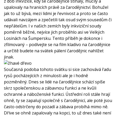
z dob inkvizice, kdy se čarodějnice stíhaly, mučily a
upalovaly na hranicích právě za čarodějnictví. Bohužel
jak to už bývá, mezi lidmi je řevnivost a proto se často
udávali navzájem a zpečetili tak osud svým sousedům či
nepřátelům. I v našich zemích byly inkviziční soudy
poměrně běžné, nejvíce jich proběhlo asi ve Velkých
Losinách na Šumpersku. Tento příběh je dokonce i
zfilmovaný – podívejte se na film kladivo na čarodějnice
a určitě budete na svátek pálení čarodějnic nahlížet
jinak.
Současná podoba tohoto svátku si sice zachovává řadu
rysů pocházejících z minulosti ale je i hodně
pozměněný. Dnes se lidé na čarodějnice schází spíše
skrz společenskou a zábavnou funkci a ne kvůli
ochranné a náboženské funkci. Ústřední roli stále hrají
ohně, ty se zapalují společně s čarodějnicí, ale poté jsou
často odstrčeny do pozadí a zábava probíhá mimo ně.
Dříve se ohně zapalovaly na kopci, to už dnes také není