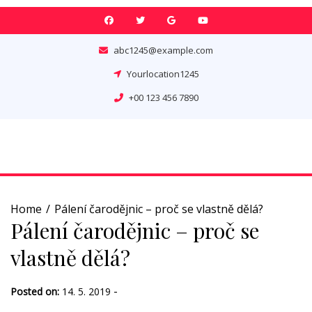
Skip
to
content
abc1245@example.com
Yourlocation1245
+00 123 456 7890
Home
Pálení čarodějnic – proč se vlastně dělá?
Pálení čarodějnic – proč se
vlastně dělá?
-
Posted on:
14. 5. 2019