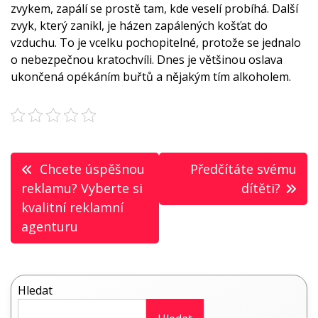
zvykem, zapálí se prostě tam, kde veselí probíhá. Další
zvyk, který zanikl, je házen zapálených košťat do
vzduchu. To je vcelku pochopitelné, protože se jednalo
o nebezpečnou kratochvíli. Dnes je většinou oslava
ukončená opékáním buřtů a nějakým tím alkoholem.
Navigace
Chcete úspěšnou
Předčítáte svému
pro
reklamu? Vyberte si
dítěti?
kvalitní reklamní
příspěvek
agenturu
Hledat