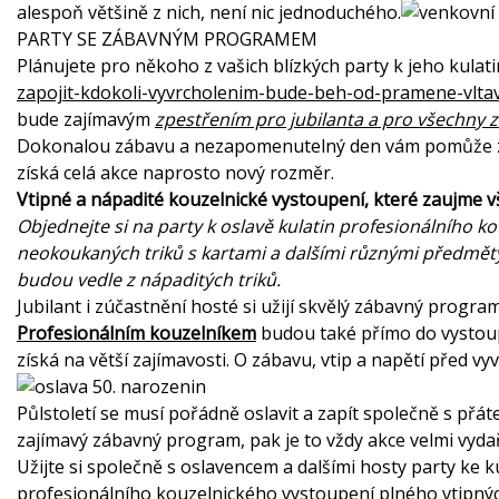
alespoň většině z nich, není nic jednoduchého.
PARTY SE ZÁBAVNÝM PROGRAMEM
Plánujete pro někoho z vašich blízkých party k jeho kula
zapojit-kdokoli-vyvrcholenim-bude-beh-od-pramene-vlta
bude zajímavým
zpestřením pro jubilanta a pro všechny 
Dokonalou zábavu a nezapomenutelný den vám pomůže z
získá celá akce naprosto nový rozměr.
Vtipné a nápadité kouzelnické vystoupení, které zaujme 
Objednejte si na party k oslavě kulatin profesionálního ko
neokoukaných triků s kartami a dalšími různými předměty. 
budou vedle z nápaditých triků.
Jubilant i zúčastnění hosté si užijí skvělý zábavný progra
Profesionálním kouzelníkem
budou také přímo do vystoupe
získá na větší zajímavosti. O zábavu, vtip a napětí před 
Půlstoletí se musí pořádně oslavit a zapít společně s přát
zajímavý zábavný program, pak je to vždy akce velmi vyda
Užijte si společně s oslavencem a dalšími hosty party k
profesionálního kouzelnického vystoupení plného vtipných