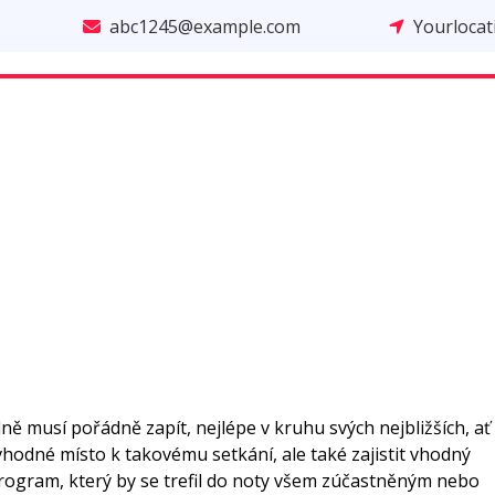
abc1245@example.com
Yourloca
dně musí pořádně zapít, nejlépe v kruhu svých nejbližších, ať
 vhodné místo k takovému setkání, ale také zajistit vhodný
rogram, který by se trefil do noty všem zúčastněným nebo