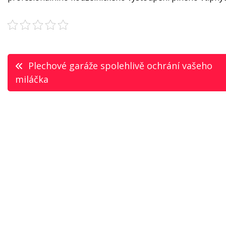
Navigace
Plechové garáže spolehlivě ochrání vašeho
miláčka
pro
příspěvek