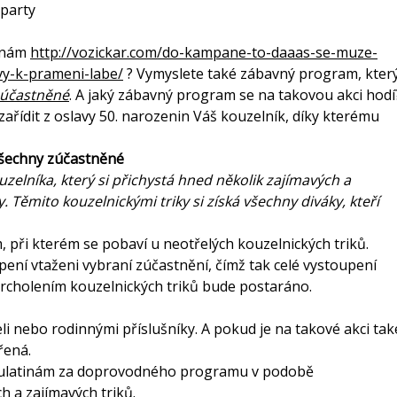
tinám
http://vozickar.com/do-kampane-to-daaas-se-muze-
vy-k-prameni-labe/
? Vymyslete také zábavný program, kter
zúčastněné
. A jaký zábavný program se na takovou akci hodí
ařídit z
oslavy 50. narozenin Váš kouzelník
, díky kterému
všechny zúčastněné
uzelníka, který si přichystá hned několik zajímavých a
Těmito kouzelnickými triky si získá všechny diváky, kteří
m, při kterém se pobaví u neotřelých kouzelnických triků.
ní vtaženi vybraní zúčastnění, čímž tak celé vystoupení
vyvrcholením kouzelnických triků bude postaráno.
eli nebo rodinnými příslušníky. A pokud je na takové akci tak
řená.
e kulatinám za doprovodného programu v podobě
 a zajímavých triků.