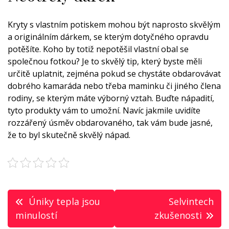
Kryty s vlastním potiskem mohou být naprosto skvělým
a originálním dárkem, se kterým dotyčného opravdu
potěšíte. Koho by totiž nepotěšil vlastní obal se
společnou fotkou? Je to skvělý tip, který byste měli
určitě uplatnit, zejména pokud se chystáte obdarovávat
dobrého kamaráda nebo třeba maminku či jiného člena
rodiny, se kterým máte výborný vztah. Buďte nápadití,
tyto produkty vám to umožní. Navíc jakmile uvidíte
rozzářený úsměv obdarovaného, tak vám bude jasné,
že to byl skutečně skvělý nápad.
Navigace
Úniky tepla jsou
Selvintech
pro
minulostí
zkušenosti