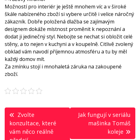
Možností pro interiér je ještě mnohem víc a v široké
škále nabízeného zboží si vybere určitě i velice náročný
zákazník. Dobře položená dlažba se zajímavým
designem dokáže místnost proměnit k nepoznání a
dodat ji jedinečný styl. Nebojte se nechat si obložit celé
stěny, a to nejen v kuchyni a v koupelně. Citlivě zvolený
obklad vám navodí příjemnou atmosféru a tu by měl
každý domov mít.
Za zmínku stojí i mnohaletá záruka na zakoupené
zboží.
Navigace
Zvolte
Jak fungují v seriálu
pro
konzultace, které
mašinka Tomáš
vám něco reálně
koleje
příspěvek