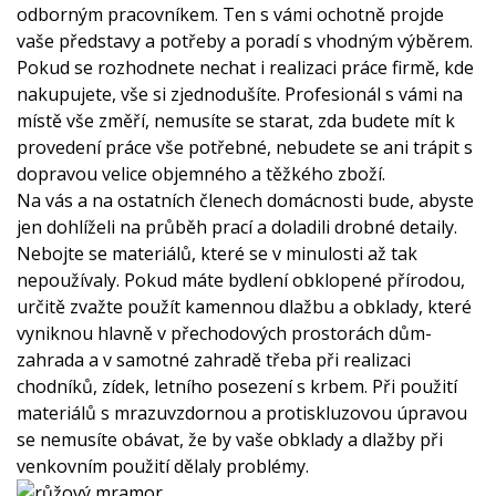
odborným pracovníkem. Ten s vámi ochotně projde
vaše představy a potřeby a poradí s vhodným výběrem.
Pokud se rozhodnete nechat i realizaci práce firmě, kde
nakupujete, vše si zjednodušíte. Profesionál s vámi na
místě vše změří, nemusíte se starat, zda budete mít k
provedení práce vše potřebné, nebudete se ani trápit s
dopravou velice objemného a těžkého zboží.
Na vás a na ostatních členech domácnosti bude, abyste
jen dohlíželi na průběh prací a doladili drobné detaily.
Nebojte se materiálů, které se v minulosti až tak
nepoužívaly. Pokud máte bydlení obklopené přírodou,
určitě zvažte použít kamennou dlažbu a obklady, které
vyniknou hlavně v přechodových prostorách dům-
zahrada a v samotné zahradě třeba při realizaci
chodníků, zídek, letního posezení s krbem. Při použití
materiálů s mrazuvzdornou a protiskluzovou úpravou
se nemusíte obávat, že by vaše obklady a dlažby při
venkovním použití dělaly problémy.