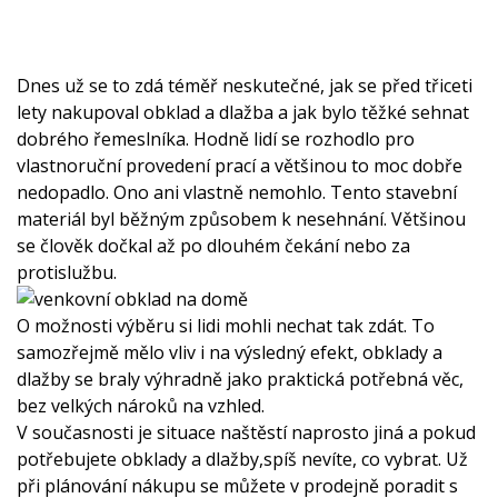
Dnes už se to zdá téměř neskutečné, jak se před třiceti
lety nakupoval obklad a dlažba a jak bylo těžké sehnat
dobrého řemeslníka. Hodně lidí se rozhodlo pro
vlastnoruční provedení prací a většinou to moc dobře
nedopadlo. Ono ani vlastně nemohlo. Tento stavební
materiál byl běžným způsobem k nesehnání. Většinou
se člověk dočkal až po dlouhém čekání nebo za
protislužbu.
O možnosti výběru si lidi mohli nechat tak zdát. To
samozřejmě mělo vliv i na výsledný efekt, obklady a
dlažby se braly výhradně jako praktická potřebná věc,
bez velkých nároků na vzhled.
V současnosti je situace naštěstí naprosto jiná a pokud
potřebujete
obklady a dlažby
,spíš nevíte, co vybrat. Už
při plánování nákupu se můžete v prodejně poradit s