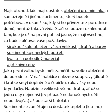
Najít obchod, kde mají dostatek
oblečení pro miminka
a
samozřejmě i jiného sortimentu, který budete
potřebovat v okamžiku, kdy si ho přivezete z porodnice
domů, není až taková věda. Stačí se pouze rozhlédnout
tam, kde je už na první pohled jasné, že mají všechno,
co bude splňovat vaše požadavky:
–
širokou škálu oblečení všech velikostí, druhů a barev
–
sortiment kojeneckých potřeb
–
kvalitní a pohodlný materiál
–
a příznivé ceny
Jako první volbu byste měli zaměřit na volbu oblečení
do porodnice. V naší nabídce nalezete soupravy (dlouhé
i krátké sety) doplněné o čepičku, rukavičky nebo
bryndáčky. Nabízíme velikosti všeho druhu, ať už se
jedná o ty nejmenší (i v případě nedonošených dětí
nebo dvojčat) až po starší batolata.
Sortiment se zaměřuje na dostatek teplého (letního)