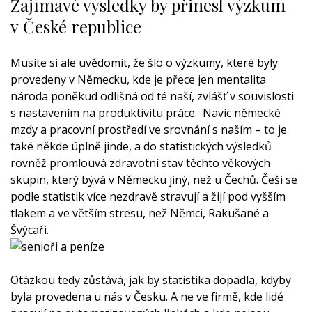
Zajímavé výsledky by přinesl výzkum
v České republice
Musíte si ale uvědomit, že šlo o výzkumy, které byly
provedeny v Německu, kde je přece jen mentalita
národa poněkud odlišná od té naší, zvlášť v souvislosti
s nastavením na produktivitu práce.
Navíc německé
mzdy a pracovní prostředí ve srovnání s naším – to je
také někde úplně jinde, a do statistických výsledků
rovněž promlouvá zdravotní stav těchto věkových
skupin, který bývá v Německu jiný, než u Čechů. Češi se
podle statistik více nezdravě stravují a žijí pod vyšším
tlakem a ve větším stresu, než Němci, Rakušané a
Švýcaři.
Otázkou tedy zůstává, jak by statistika dopadla, kdyby
byla provedena u nás v Česku. A ne ve firmě, kde lidé