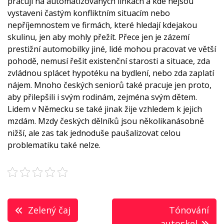
pracují na automatizovaných linkách a kde nejsou
vystaveni častým konfliktním situacím nebo
nepříjemnostem ve firmách, které hledají kdejakou
skulinu, jen aby mohly přežít. Přece jen je zázemí
prestižní automobilky jiné, lidé mohou pracovat ve větší
pohodě, nemusí řešit existenční starosti a situace, zda
zvládnou splácet hypotéku na bydlení, nebo zda zaplatí
nájem. Mnoho českých seniorů také pracuje jen proto,
aby přilepšili i svým rodinám, zejména svým dětem.
Lidem v Německu se také jinak žije vzhledem k jejich
mzdám. Mzdy českých dělníků jsou několikanásobně
nižší, ale zas tak jednoduše paušalizovat celou
problematiku také nelze.
Navigace
Zelený čaj
Tónování
autoskel