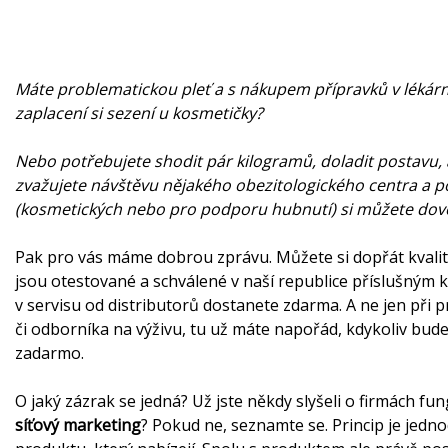
Máte problematickou pleť a s nákupem přípravků v l
ékár
zaplacení si sezení u kosmetičky?
Nebo potřebujete shodit pár kilogramů, doladit postavu, ale
zvažujete návštěvu nějak
ého obezitologick
é
ho centra a p
(kosmetických nebo pro podporu hubnutí
) si můžete dovo
Pak pro vás máme dobrou zprávu. Můžete si dopřát kvalit
jsou otestované a schválené v naší republice příslušným
v servisu od distributorů dostanete zdarma. A ne jen při
či odborníka na výživu, tu už máte napořád, kdykoliv bud
zadarmo.
O jaký zázrak se jedná? Už jste někdy slyšeli o firmách fun
síťový
marketing
? Pokud ne, seznamte se. Princip je jedno