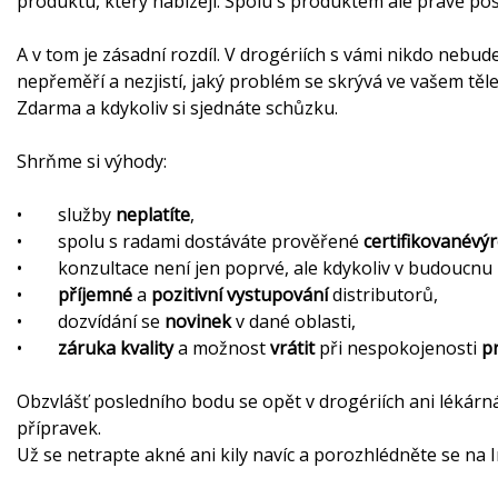
produktu, který nabízejí. Spolu s produktem ale právě posk
A v tom je zásadní rozdíl. V drogériích s vámi nikdo nebude
nepřeměří a nezjistí, jaký problém se skrývá ve vašem těle
Zdarma a kdykoliv si sjednáte schůzku.
Shrňme si výhody:
• služby
neplatíte
,
• spolu s radami dostáváte prověřené
certifikovan
é
vý
• konzultace není jen poprvé, ale kdykoliv v budoucnu 
•
příjemn
é
a
pozitivní
vystupování
distributorů,
• dozvídání se
novinek
v dané oblasti,
•
záruka
kvality
a možnost
vrátit
při nespokojenosti
p
Obzvlášť posledního bodu se opět v drogériích ani lékárn
přípravek.
Už se netrapte akné ani kily navíc a porozhlédněte se na 