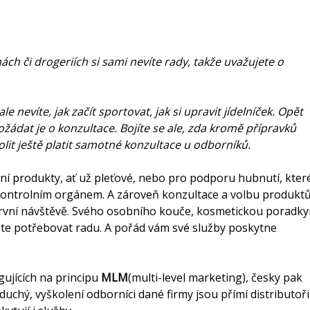
ná
ch či drogeriích si sami nevíte rady, takže uvažujete o
 nevíte, jak začít sportovat, jak si upravit jídelníček. Opět
ožádat je o konzultace. Bojíte se ale, zda kromě přípravků
lit ještě platit samotn
é konzultace u odborníků.
ní produkty, ať už pleťové, nebo pro podporu hubnutí, kter
 kontrolním orgánem. A zároveň konzultace a volbu produkt
 první návštěvě. Svého osobního kouče, kosmetickou poradky
ete potřebovat radu. A pořád vám své služby poskytne
gujících na principu
MLM
(multi-level marketing), česky pak
duchý, vyškolení odborníci dané firmy jsou přímí distributoři