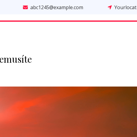
abc1245@example.com
Yourloca
nemusíte