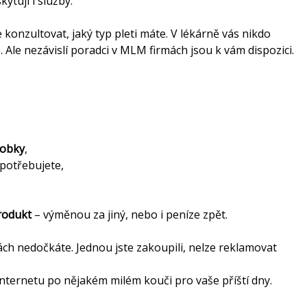
ytují i služby.
 konzultovat, jaký typ pleti máte. V lékárně vás nikdo
. Ale nezávislí poradci v MLM firmách jsou k vám dispozici.
robky
,
potřebujete,
rodukt
– výměnou za jiný, nebo i peníze zpět.
ách nedočkáte. Jednou jste zakoupili, nelze reklamovat
Internetu po nějakém milém kouči pro vaše příští dny.