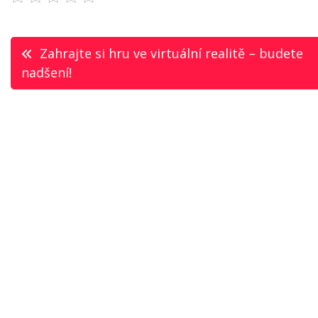
Navigace
Zahrajte si hru ve virtuální realitě – budete
nadšení!
pro
příspěvek