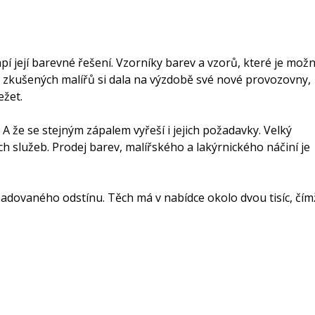
 její barevné řešení. Vzorníky barev a vzorů, které je mož
ta zkušených malířů si dala na výzdobě své nové provozovny,
ežet.
í. A že se stejným zápalem vyřeší i jejich požadavky. Velký
služeb. Prodej barev, malířského a lakýrnického náčiní je
dovaného odstínu. Těch má v nabídce okolo dvou tisíc, čím