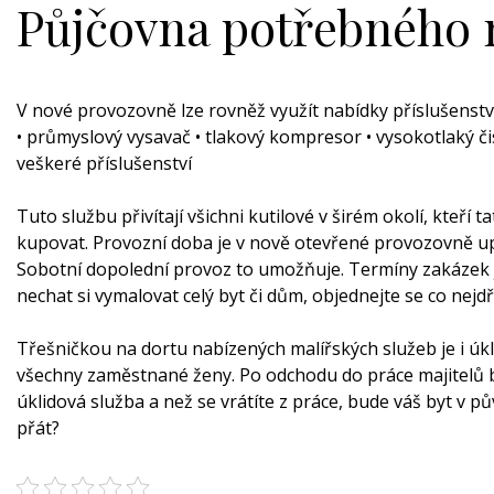
Půjčovna potřebného 
V nové provozovně lze rovněž využít nabídky příslušenství
• průmyslový vysavač • tlakový kompresor • vysokotlaký čist
veškeré příslušenství
Tuto službu přivítají všichni kutilové v širém okolí, kteří 
kupovat. Provozní doba je v nově otevřené provozovně 
Sobotní dopolední provoz to umožňuje. Termíny zakázek j
nechat si vymalovat celý byt či dům, objednejte se co nej
Třešničkou na dortu nabízených malířských služeb je i úkl
všechny zaměstnané ženy. Po odchodu do práce majitelů by
úklidová služba a než se vrátíte z práce, bude váš byt v p
přát?