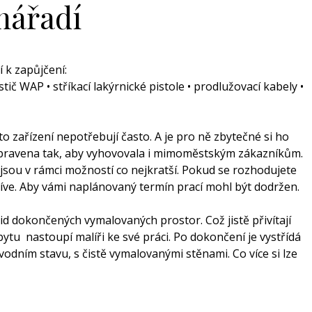
nářadí
 k zapůjčení:
ič WAP • stříkací lakýrnické pistole • prodlužovací kabely •
tato zařízení nepotřebují často. A je pro ně zbytečné si ho
upravena tak, aby vyhovovala i mimoměstským zákazníkům.
sou v rámci možností co nejkratší. Pokud se rozhodujete
dříve. Aby vámi naplánovaný termín prací mohl být dodržen.
id dokončených vymalovaných prostor. Což jistě přivítají
tu nastoupí malíři ke své práci. Po dokončení je vystřídá
ůvodním stavu, s čistě vymalovanými stěnami. Co více si lze