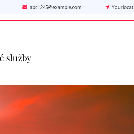
abc1245@example.com
Yourloca
é služby