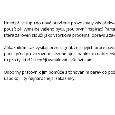
Hned při vstupu do nově otevřené provozovny vás překvapí
použít při výmalbě vašeho bytu, jsou první inspirací. Par
která zároveň slouží jako vzorková prodejna, opravdu zál
Zákazníkům tak vysílají první signál, že je jejich práce bav
panel před provozovnou seznamuje s nabídkou nabízených 
tu pro ty, kteří si chtějí vymalovat svůj byt sami.
Odborný pracovník jim pomůže s tónováním barev do poža
uspokojí i ty nejnáročnější zákazníky.