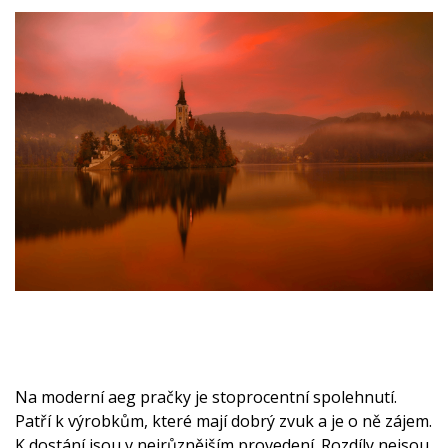
Na moderní
aeg pračky
je stoprocentní spolehnutí.
Patří k výrobkům, které mají dobrý zvuk a je o ně zájem.
K dostání jsou v nejrůznějším provedení. Rozdíly nejsou